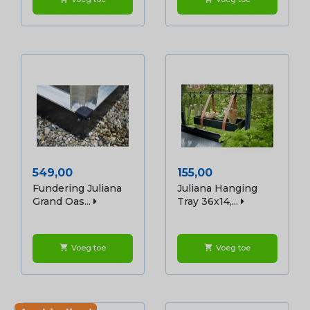
Prijs
Prijs
549,00
155,00
Fundering Juliana
Juliana Hanging
Grand Oas...
Tray 36x14,...
Voeg toe
Voeg toe
shopping_cart
shopping_cart