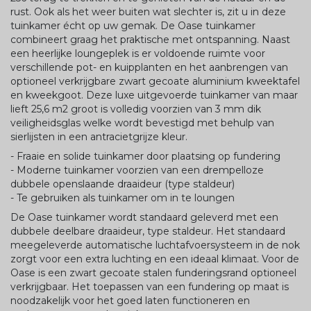
rust. Ook als het weer buiten wat slechter is, zit u in deze
tuinkamer écht op uw gemak. De Oase tuinkamer
combineert graag het praktische met ontspanning. Naast
een heerlijke loungeplek is er voldoende ruimte voor
verschillende pot- en kuipplanten en het aanbrengen van
optioneel verkrijgbare zwart gecoate aluminium kweektafel
en kweekgoot. Deze luxe uitgevoerde tuinkamer van maar
lieft 25,6 m2 groot is volledig voorzien van 3 mm dik
veiligheidsglas welke wordt bevestigd met behulp van
sierlijsten in een antracietgrijze kleur.
- Fraaie en solide tuinkamer door plaatsing op fundering
- Moderne tuinkamer voorzien van een drempelloze
dubbele openslaande draaideur (type staldeur)
- Te gebruiken als tuinkamer om in te loungen
De Oase tuinkamer wordt standaard geleverd met een
dubbele deelbare draaideur, type staldeur. Het standaard
meegeleverde automatische luchtafvoersysteem in de nok
zorgt voor een extra luchting en een ideaal klimaat. Voor de
Oase is een zwart gecoate stalen funderingsrand optioneel
verkrijgbaar. Het toepassen van een fundering op maat is
noodzakelijk voor het goed laten functioneren en