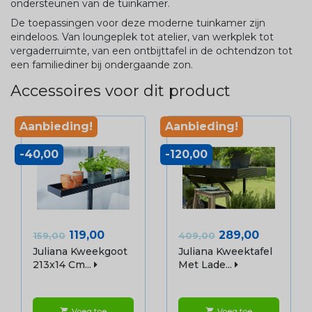
ondersteunen van de tuinkamer.
De toepassingen voor deze moderne tuinkamer zijn
eindeloos. Van loungeplek tot atelier, van werkplek tot
vergaderruimte, van een ontbijttafel in de ochtendzon tot
een familiediner bij ondergaande zon.
Accessoires voor dit product
Aanbieding!
Aanbieding!
-40,00
-120,00
Normale
Prijs
Normale
Prijs
119,00
289,00
159,00
409,00
prijs
prijs
Juliana Kweekgoot
Juliana Kweektafel
213x14 Cm...
Met Lade...
Voeg toe
Voeg toe
shopping_cart
shopping_cart