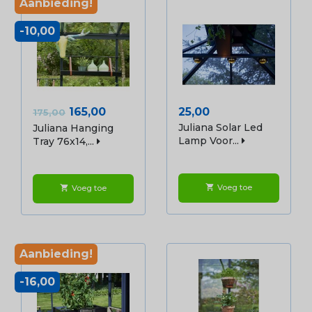
Aanbieding!
-10,00
Normale
Prijs
Prijs
165,00
25,00
175,00
prijs
Juliana Solar Led
Juliana Hanging
Lamp Voor...
Tray 76x14,...
Voeg toe
shopping_cart
Voeg toe
shopping_cart
Aanbieding!
-16,00