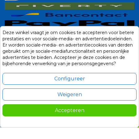
Deze winkel vraagt je om cookies te accepteren voor betere
prestaties en voor sociale-media- en advertentiedoeleinden.
Er worden sociale-media- en advertentiecookies van derden
gebruikt om je sociale-mediafunctionaliteit en persoonlijke
advertenties te bieden. Accepteer je deze cookies en de
bijbehorende verwerking van je persoonsgegevens?
Configureer
Weigeren
Alle prijzen zijn in Euro, inclusief BTW en andere heffingen en exclusief
eventuele verzendkosten.
Accepteren
© 2014-2026 Noviostores.nl. Alle rechten voorbehouden.
13.995,00
In winkelwagen

Update cookie voorkeuren