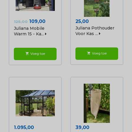
Normale
Prijs
Prijs
109,00
25,00
125,00
prijs
Juliana Pothouder
Juliana Mobile
Voor Kas ...
Warm 15 - Ka...
Voeg toe
shopping_cart
Voeg toe
shopping_cart
Prijs
Prijs
1.095,00
39,00