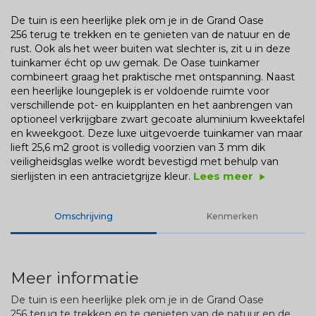
De tuin is een heerlijke plek om je in de Grand Oase
256 terug te trekken en te genieten van de natuur en de
rust. Ook als het weer buiten wat slechter is, zit u in deze
tuinkamer écht op uw gemak. De Oase tuinkamer
combineert graag het praktische met ontspanning. Naast
een heerlijke loungeplek is er voldoende ruimte voor
verschillende pot- en kuipplanten en het aanbrengen van
optioneel verkrijgbare zwart gecoate aluminium kweektafel
en kweekgoot. Deze luxe uitgevoerde tuinkamer van maar
lieft 25,6 m2 groot is volledig voorzien van 3 mm dik
veiligheidsglas welke wordt bevestigd met behulp van
Lees meer
sierlijsten in een antracietgrijze kleur.
play_arrow
Omschrijving
Kenmerken
Meer informatie
De tuin is een heerlijke plek om je in de Grand Oase
256 terug te trekken en te genieten van de natuur en de