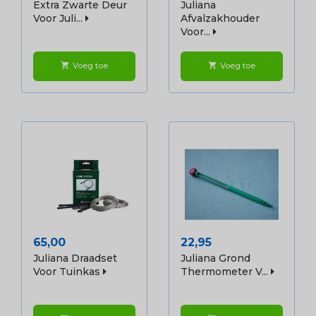
Extra Zwarte Deur
Juliana
Voor Juli...
Afvalzakhouder
Voor...
Voeg toe
Voeg toe
shopping_cart
shopping_cart
Prijs
Prijs
65,00
22,95
Juliana Draadset
Juliana Grond
Voor Tuinkas
Thermometer V...