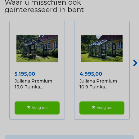
Waar u misschien ook
geïnteresseerd in bent
Prijs
Prijs
5.195,00
4.995,00
Juliana Premium
Juliana Premium
13,0 Tuinka...
10,9 Tuinka...
Voeg toe
Voeg toe
shopping_cart
shopping_cart