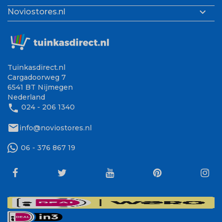

Noviostores.nl
Tuinkasdirect.nl
Cargadoorweg 7
6541 BT Nijmegen
Nederland
phone
024 - 206 1340
mail
info@noviostores.nl
06 - 376 867 19