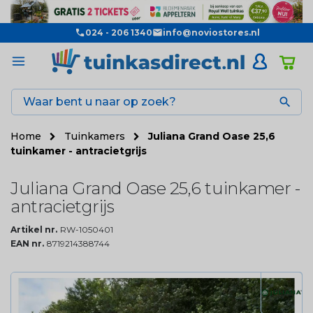
024 - 206 1340
info@noviostores.nl

Home
Tuinkamers
Juliana Grand Oase 25,6
tuinkamer - antracietgrijs
Juliana Grand Oase 25,6 tuinkamer -
antracietgrijs
Artikel nr.
RW-1050401
EAN nr.
8719214388744