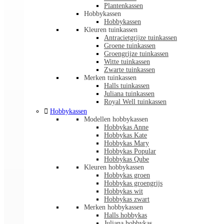
Plantenkassen
Hobbykassen
Hobbykassen
Kleuren tuinkassen
Antracietgrijze tuinkassen
Groene tuinkassen
Groengrijze tuinkassen
Witte tuinkassen
Zwarte tuinkassen
Merken tuinkassen
Halls tuinkassen
Juliana tuinkassen
Royal Well tuinkassen

Hobbykassen
Modellen hobbykassen
Hobbykas Anne
Hobbykas Kate
Hobbykas Mary
Hobbykas Popular
Hobbykas Qube
Kleuren hobbykassen
Hobbykas groen
Hobbykas groengrijs
Hobbykas wit
Hobbykas zwart
Merken hobbykassen
Halls hobbykas
Juliana hobbykas