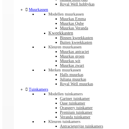
Royal Well hobbykas

Muurkassen
Modellen muurkassen
Muurkas Emma
Muurkas Qube
Muurkas Veranda
Kweekkasten
Binnen kweekkasten
Buiten kweekkasten
Kleuren muurkassen
Muurkas antraciet
Muurkas groen
Muurkas wit
Muurkas zwart
Merken muurkassen
Halls muurkas
Juliana muurkas
Royal Well muurkas

Tuinkamers
Modellen tuinkamers
Gartner tuinkamer
Oase tuinkamer
Orangery tuinkamer
Premium tuinkamer
Veranda tuinkamer
Kleuren tuinkamers
Antracietgrijze tuinkamers