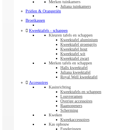
Merken tuinkamers
Juliana tuinkamers
Priëlen & Orangeriën
Broeikassen

Kweektafels - schappen
Kleuren tafels en schappen
Kweektafel aluminium
Kweektafel groengrijs
Kweektafel hout
Kweektafel wit
Kweektafel zwart
Merken tafels en schappen
Halls kweektafel
Juliana kweektafel
Royal Well kweektafel

Accessoires
Kasinrichting
Kweektafels en schappen
Louvreramen
Overige accessoires
Raamopeners
Scherming
Kweken
Kweekaccessoires
Kas opbouw
Funderingen