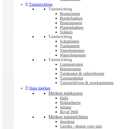

Tuininrichting
Tuininrichting
Boomringen
Borderbakken
Houtopslagen
Plantenbakken
Sokkels
Tuininrichting
Schuttingen
Tuinlampen
Vuurelementen
Waterelementen
Tuininrichting
Compostvaten
Regentonnen
Tuinkasten & opbergboxen
Tuinmeubelen
Tuinverblijven & overkappingen

Onze merken
Merken tuinkassen
Halls
Hoklartherm
Juliana
Royal Well
Merken tuininrichting
4gardenz
Geroba - design voor tuin