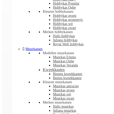
Hobbykas Popular
Hobbykas Qube
Kleuren hobbykassen
Hobbykas groen
Hobbykas groengrijs
Hobbykas wit
Hobbykas zwart
Merken hobbykassen
Halls hobbykas
Juliana hobbykas
Royal Well hobbykas

Muurkassen
Modellen muurkassen
Muurkas Emma
Muurkas Qube
Muurkas Veranda
Kweekkasten
Binnen kweekkasten
Buiten kweekkasten
Kleuren muurkassen
Muurkas antraciet
Muurkas groen
Muurkas wit
Muurkas zwart
Merken muurkassen
Halls muurkas
Juliana muurkas