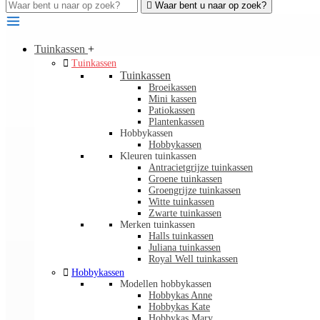

Waar bent u naar op zoek?
Tuinkassen
+

Tuinkassen
Tuinkassen
Broeikassen
Mini kassen
Patiokassen
Plantenkassen
Hobbykassen
Hobbykassen
Kleuren tuinkassen
Antracietgrijze tuinkassen
Groene tuinkassen
Groengrijze tuinkassen
Witte tuinkassen
Zwarte tuinkassen
Merken tuinkassen
Halls tuinkassen
Juliana tuinkassen
Royal Well tuinkassen

Hobbykassen
Modellen hobbykassen
Hobbykas Anne
Hobbykas Kate
Hobbykas Mary