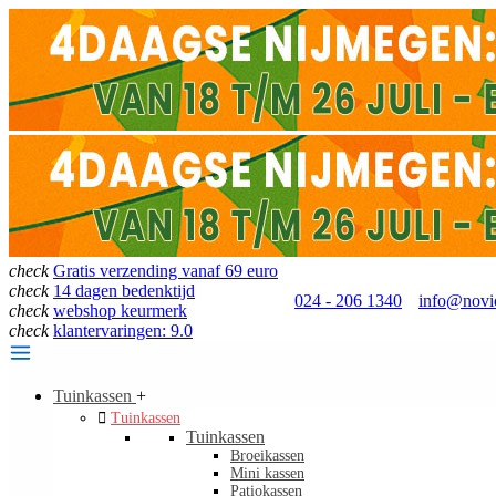
check
Gratis verzending vanaf 69 euro
check
14 dagen bedenktijd
024 - 206 1340
info@novio
check
webshop keurmerk
check
klantervaringen: 9.0
Tuinkassen
+

Tuinkassen
Tuinkassen
Broeikassen
Mini kassen
Patiokassen