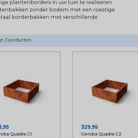
ige plantenborders in uw tuin te realiseren.
antenbakken zonder bodem met een roestige
enstaal borderbakken met verschillende
ijn 3 producten.
js
Prijs
1,95
329,95
oba Quadra C1
Geroba Quadra C2