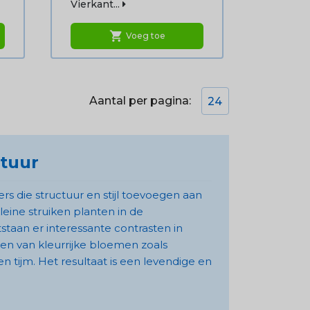
Vierkant...
shopping_cart
Voeg toe
Aantal per pagina:
24
ctuur
s die structuur en stijl toevoegen aan
eine struiken planten in de
taan er interessante contrasten in
en van kleurrijke bloemen zoals
en tijm. Het resultaat is een levendige en