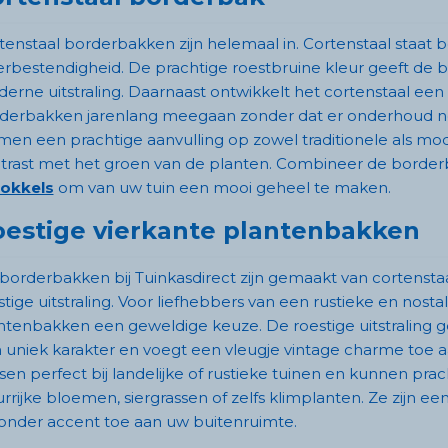
tenstaal borderbakken zijn helemaal in. Cortenstaal staat
rbestendigheid. De prachtige roestbruine kleur geeft de 
erne uitstraling. Daarnaast ontwikkelt het cortenstaal ee
derbakken jarenlang meegaan zonder dat er onderhoud no
men een prachtige aanvulling op zowel traditionele als m
trast met het groen van de planten. Combineer de bord
okkels
om van uw tuin een mooi geheel te maken.
estige vierkante plantenbakken
borderbakken bij Tuinkasdirect zijn gemaakt van cortenst
stige uitstraling. Voor liefhebbers van een rustieke en nostal
ntenbakken een geweldige keuze. De roestige uitstraling
 uniek karakter en voegt een vleugje vintage charme toe a
sen perfect bij landelijke of rustieke tuinen en kunnen p
urrijke bloemen, siergrassen of zelfs klimplanten. Ze zijn 
zonder accent toe aan uw buitenruimte.