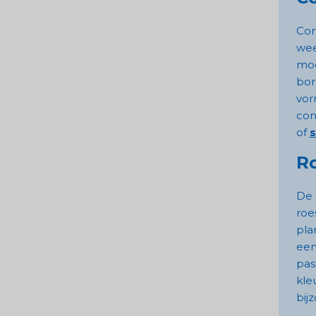
Cor
wee
mod
bor
vor
con
of
s
Ro
De 
roe
pla
een
pas
kle
bij