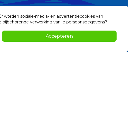
 Er worden sociale-media- en advertentiecookies van
n de bijbehorende verwerking van je persoonsgegevens?
Accepteren
Contact
-2026 Noviostores.nl. Alle rechten voorbehouden.