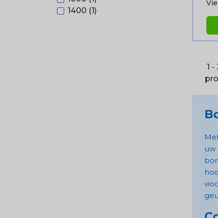
Vie
1400
(1)
1 -
pr
Bo
Met
uw 
bor
hoo
vio
geu
Co