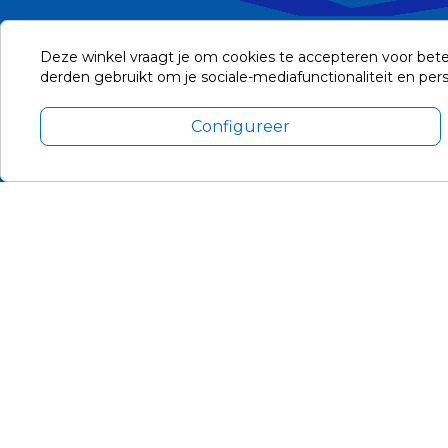
Deze winkel vraagt je om cookies te accepteren voor bete
derden gebruikt om je sociale-mediafunctionaliteit en pe
Configureer
Alle prijzen zijn in Euro, inclusief BTW en andere heffingen en 
Update cookie voorkeuren