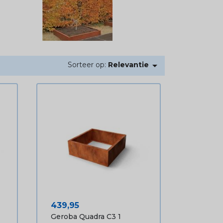

Sorteer op:
Relevantie
Prijs
439,95
Geroba Quadra C3 1