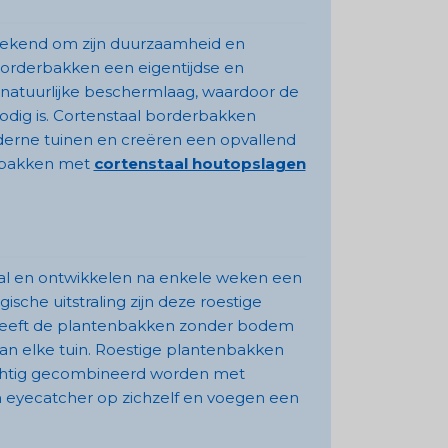
 bekend om zijn duurzaamheid en
borderbakken een eigentijdse en
n natuurlijke beschermlaag, waardoor de
dig is. Cortenstaal borderbakken
oderne tuinen en creëren een opvallend
erbakken met
cortenstaal houtopslagen
aal en ontwikkelen na enkele weken een
gische uitstraling zijn deze roestige
 geeft de plantenbakken zonder bodem
an elke tuin. Roestige plantenbakken
rachtig gecombineerd worden met
een eyecatcher op zichzelf en voegen een