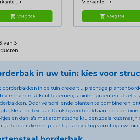
rkante ...
Vierkante ...
shopping_cart
shopping_cart
Voeg toe
Voeg toe
 3 van 3
oducten
rderbak in uw tuin: kies voor stru
 borderbakken in de tuin creëert u prachtige plantenborder
buitenruimte. U kunt bloemen, kruiden, groenten of zelfs kl
derbakken. Door verschillende planten te combineren, onts
gte, kleur en textuur. Denk bijvoorbeeld aan het combiner
oltjes en dahlia's met aromatische kruiden zoals rozemarijn 
rige border die een prachtige aanvulling vormt op uw tuin.
rtenstaal borderbak