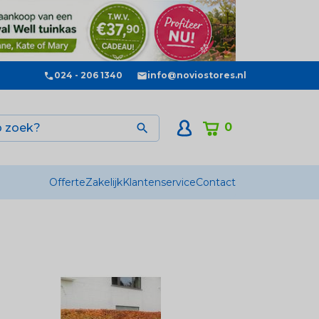
024 - 206 1340
info@noviostores.nl
0

Offerte
Zakelijk
Klantenservice
Contact