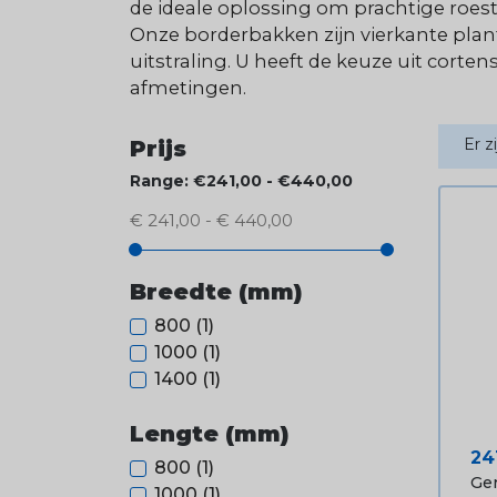
de ideale oplossing om prachtige roest
Onze borderbakken zijn vierkante pl
uitstraling. U heeft de keuze uit cort
afmetingen.
Er z
Prijs
Range: €241,00 - €440,00
€ 241,00 - € 440,00
Breedte (mm)
800
(1)
1000
(1)
1400
(1)
Lengte (mm)
Pri
24
800
(1)
Ger
1000
(1)