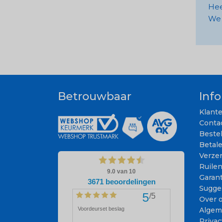
Hee
We 
Betrouwbaar
Inf
Klant
Conta
Beste
Betal
Verze
Ruile
Garant
Sugge
Over 
Algem
Privac