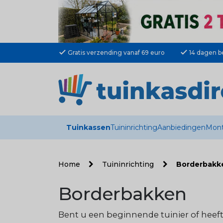
check
check
Gratis verzending vanaf 69 euro
14 dagen b
Tuinkassen
Tuininrichting
Aanbiedingen
Mont
Home
Tuininrichting
Borderbakk
Borderbakken
Bent u een beginnende tuinier of hee