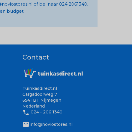
@noviostores.nl
of bel naar
024 2061340
.
n en budget.
Contact
Tuinkasdirect.nl
Cargadoorweg 7
6541 BT Nijmegen
Nederland
phone
024 - 206 1340
mail
info@noviostores.nl