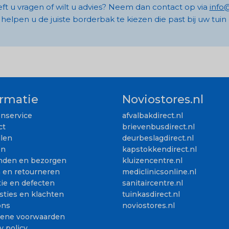
ft u vragen of wilt u advies? Neem dan contact op via
info
helpen u de juiste borderbak te kiezen die past bij uw tui
ormatie
Noviostores.nl
enservice
afvalbakdirect.nl
ct
brievenbusdirect.nl
llen
deurbeslagdirect.nl
en
kapstokkendirect.nl
nden en bezorgen
kluizencentre.nl
n en retourneren
mediclinicsonline.nl
ie en defecten
sanitaircentre.nl
sties en klachten
tuinkasdirect.nl
ons
noviostores.nl
ene voorwaarden
y policy