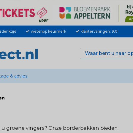
check
check
edenktijd
webshop keurmerk
klantervaringen: 9.0
age & advies
en
ft u groene vingers? Onze borderbakken bieden