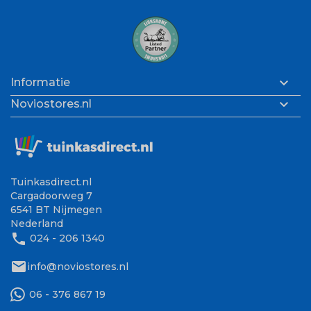

Informatie

Noviostores.nl
Tuinkasdirect.nl
Cargadoorweg 7
6541 BT Nijmegen
Nederland
phone
024 - 206 1340
mail
info@noviostores.nl
06 - 376 867 19