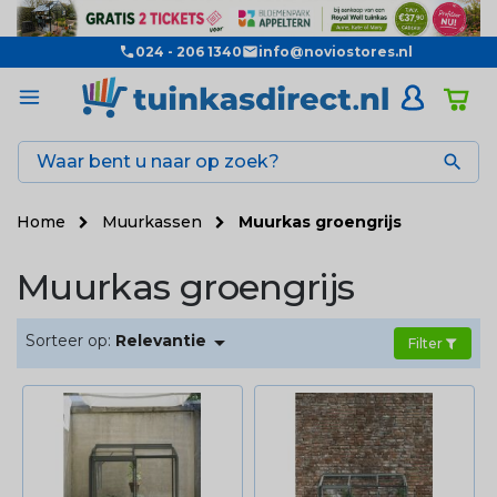
024 - 206 1340
info@noviostores.nl

Home
Muurkassen
Muurkas groengrijs
Muurkas groengrijs

Sorteer op:
Relevantie
Filter