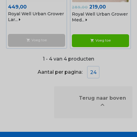
Prijs
Normale
Prijs
449,00
219,00
289,00
prijs
Royal Well Urban Grower
Royal Well Urban Grower
Lar...
Med...
Voeg toe
shopping_cart
Voeg toe
shopping_cart
1 - 4 van 4 producten
Aantal per pagina:
24
            Terug naar boven

