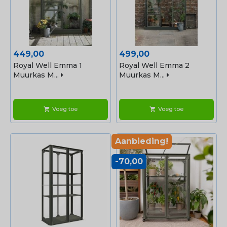
Prijs
Prijs
449,00
499,00
Royal Well Emma 1
Royal Well Emma 2
Muurkas M...
Muurkas M...
Voeg toe
Voeg toe
shopping_cart
shopping_cart
Aanbieding!
-70,00