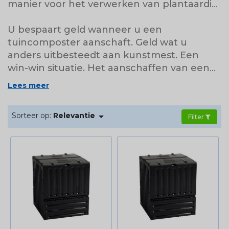
manier voor het verwerken van plantaardig
afval. Compost zorgt daarbij ook voor goede
en verse voeding voor uw gewassen en
U bespaart geld wanneer u een
planten. Dit allemaal geproduceerd vanuit
tuincomposter aanschaft. Geld wat u
uw eigen tuin.
anders uitbesteedt aan kunstmest. Een
win-win situatie. Het aanschaffen van een
compostvat is dus een duurzame maar
Lees meer
vooral verstandige keuze waar u lang profijt
van zal hebben.

Sorteer op:
Relevantie
Filter