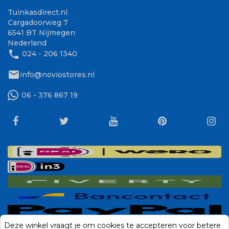
Tuinkasdirect.nl
Cargadoorweg 7
6541 BT Nijmegen
Nederland
phone
024 - 206 1340
mail
info@noviostores.nl
06 - 376 867 19
Deze winkel vraagt je om cookies te accepteren voor betere