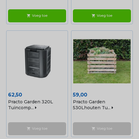
Voeg toe
Voeg toe
shopping_cart
shopping_cart
Prijs
Prijs
62,50
59,00
Practo Garden 320L
Practo Garden
Tuincomp...
530Lhouten Tu...
Voeg toe
Voeg toe
shopping_cart
shopping_cart