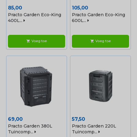
Prijs
Prijs
85,00
105,00
Practo Garden Eco-King
Practo Garden Eco-King
400L...
600L...
Voeg toe
Voeg toe
shopping_cart
shopping_cart
Prijs
Prijs
69,00
57,50
Practo Garden 380L
Practo Garden 220L
Tuincomp...
Tuincomp...