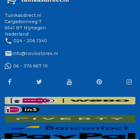
Tuinkasdirect.nl
Cargadoorweg 7
6541 BT Nijmegen
Nederland
phone
024 - 206 1340
mail
info@noviostores.nl
06 - 376 867 19