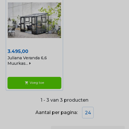
Prijs
3.495,00
Juliana Veranda 6,6
Muurkas...
Voeg toe
shopping_cart
1 - 3 van 3 producten
Aantal per pagina:
24