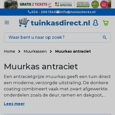
024 - 206 1340
info@noviostores.nl

Home
Muurkassen
Muurkas antraciet
Muurkas antraciet
Een antracietgrijze muurkas geeft een tuin direct
een moderne, verzorgde uitstraling. De donkere
coating combineert vaak met zwart afgewerkte
onderdelen zoals de deur, ramen en dakgoot,
wat voor een subtiel maar herkenbaar contrast
Lees meer
zorgt.