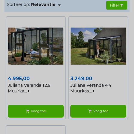

Sorteer op:
Relevantie
Filter
Prijs
Prijs
4.995,00
3.249,00
Juliana Veranda 12,9
Juliana Veranda 4,4
Muurka...
Muurkas...
Voeg toe
Voeg toe
shopping_cart
shopping_cart