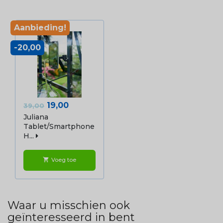
Aanbieding!
-20,00
Normale
Prijs
19,00
39,00
prijs
Juliana
Tablet/smartphone
H...
Voeg toe
shopping_cart
Waar u misschien ook
geïnteresseerd in bent