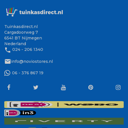
Tuinkasdirect.nl
Cargadoorweg 7
6541 BT Nijmegen
Nederland
phone
024 - 206 1340
mail
info@noviostores.nl
06 - 376 867 19