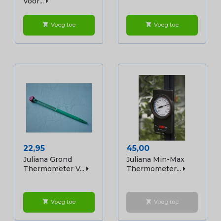
Voor...
Voeg toe
Voeg toe
shopping_cart
shopping_cart
Prijs
Prijs
22,95
45,00
Juliana Grond
Juliana Min-Max
Thermometer V...
Thermometer...
Voeg toe
Voeg toe
shopping_cart
shopping_cart