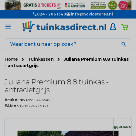
024 - 206 1340
info@noviostores.nl

Home
Tuinkassen
Juliana Premium 8,8 tuinkas
- antracietgrijs
Juliana Premium 8,8 tuinkas -
antracietgrijs
Artikel nr.
RW-1049248
EAN nr.
8718226337689