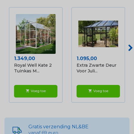
Prijs
Prijs
1.349,00
1.095,00
Royal Well Kate 2
Extra Zwarte Deur
Tuinkas M...
Voor Juli...
Voeg toe
Voeg toe
shopping_cart
shopping_cart
Gratis verzending NL&BE
vanaf 69 euro