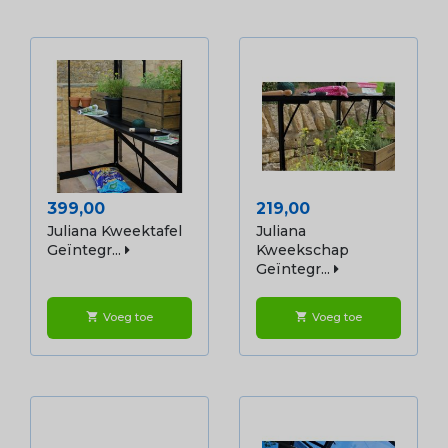
Prijs
Prijs
399,00
219,00
Juliana Kweektafel
Juliana
Geïntegr...
Kweekschap
Geïntegr...
Voeg toe
Voeg toe
shopping_cart
shopping_cart