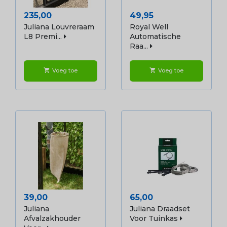
Prijs
Prijs
235,00
49,95
Juliana Louvreraam
Royal Well
L8 Premi...
Automatische
Raa...
Voeg toe
Voeg toe
shopping_cart
shopping_cart
Prijs
Prijs
39,00
65,00
Juliana
Juliana Draadset
Afvalzakhouder
Voor Tuinkas