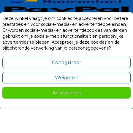
Deze winkel vraagt je om cookies te accepteren voor betere
prestaties en voor sociale-media- en advertentiedoeleinden.
Er worden sociale-media- en advertentiecookies van derden
gebruikt om je sociale-mediafunctionaliteit en persoonlijke
advertenties te bieden. Accepteer je deze cookies en de
bijbehorende verwerking van je persoonsgegevens?
Configureer
Weigeren
Alle prijzen zijn in Euro, inclusief BTW en andere heffingen en exclusief
eventuele verzendkosten.
Accepteren
© 2014-2026 Noviostores.nl. Alle rechten voorbehouden.
4.795,00
In winkelwagen

Update cookie voorkeuren