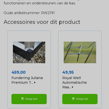
functioneren en ondersteunen van de kas.
Oude artikelnummer: RW2191
Accessoires voor dit product
Prijs
Prijs
459,00
49,95
Fundering Juliana
Royal Well
Premium T...
Automatische
Raa...
Voeg toe
Voeg toe
shopping_cart
shopping_cart