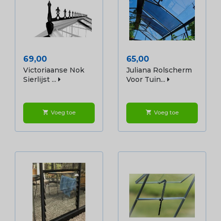
Prijs
Prijs
69,00
65,00
Victoriaanse Nok
Juliana Rolscherm
Sierlijst ...
Voor Tuin...
Voeg toe
Voeg toe
shopping_cart
shopping_cart