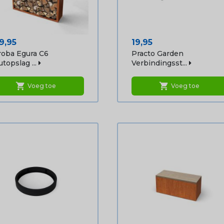
js
Prijs
9,95
19,95
oba Egura C6
Practo Garden
topslag ...
Verbindingsst...
shopping_cart
shopping_cart
Voeg toe
Voeg toe