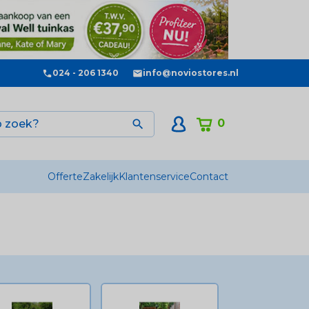
024 - 206 1340
info@noviostores.nl
0

Offerte
Zakelijk
Klantenservice
Contact