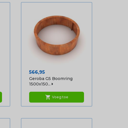
Prijs
566,95
Geroba G5 Boomring
1500x150...
shopping_cart
Voeg toe