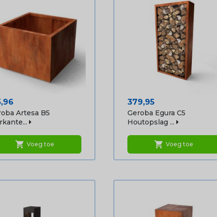
js
Prijs
5,96
379,95
oba Artesa B5
Geroba Egura C5
rkante...
Houtopslag ...
shopping_cart
shopping_cart
Voeg toe
Voeg toe