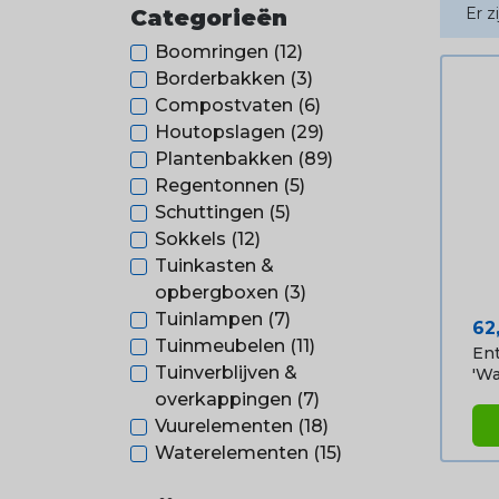
Er z
Categorieën
Boomringen
(12)
Borderbakken
(3)
Compostvaten
(6)
Houtopslagen
(29)
Plantenbakken
(89)
Regentonnen
(5)
Schuttingen
(5)
Sokkels
(12)
Tuinkasten &
opbergboxen
(3)
Tuinlampen
(7)
Pri
62
Tuinmeubelen
(11)
En
Tuinverblijven &
'Wa.
overkappingen
(7)
Vuurelementen
(18)
Waterelementen
(15)