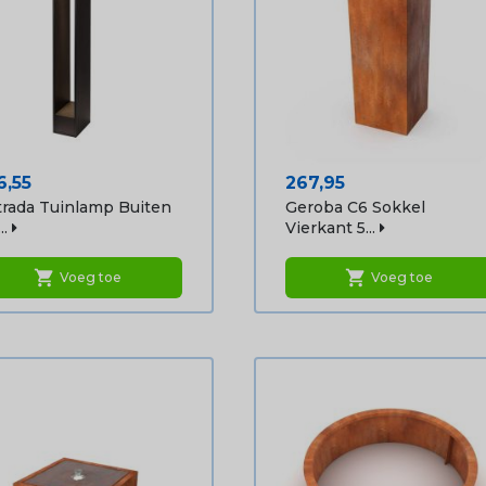
js
Prijs
6,55
267,95
rada Tuinlamp Buiten
Geroba C6 Sokkel
..
Vierkant 5...
shopping_cart
shopping_cart
Voeg toe
Voeg toe