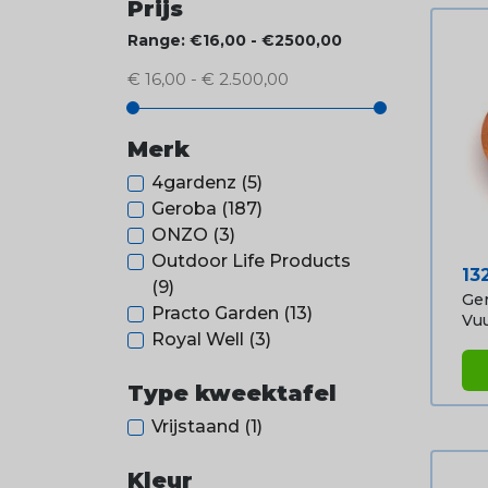
Prijs
Range: €16,00 - €2500,00
€ 16,00 - € 2.500,00
Merk
4gardenz
(5)
Geroba
(187)
ONZO
(3)
Outdoor Life Products
Pri
13
(9)
Ger
Practo Garden
(13)
Vuu
Royal Well
(3)
Type kweektafel
Vrijstaand
(1)
Kleur