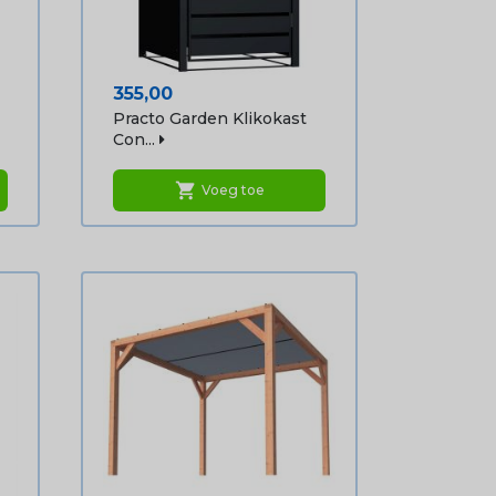
Prijs
355,00
Practo Garden Klikokast
Con...
shopping_cart
Voeg toe