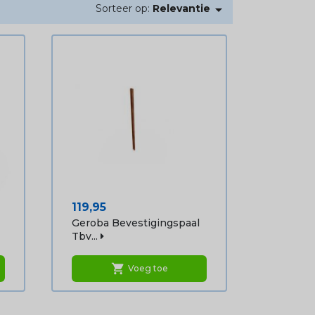

Sorteer op:
Relevantie
Prijs
119,95
Geroba Bevestigingspaal
Tbv...
shopping_cart
Voeg toe