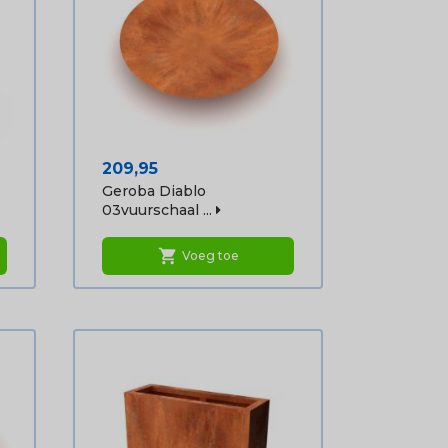
Prijs
209,95
Geroba Diablo
03vuurschaal ...
shopping_cart
Voeg toe