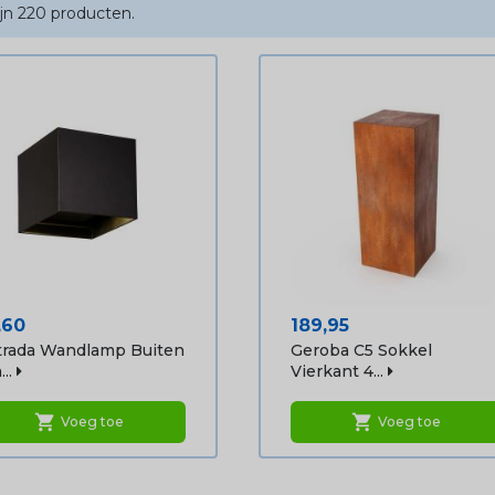
ijn 220 producten.
js
Prijs
,60
189,95
trada Wandlamp Buiten
Geroba C5 Sokkel
..
Vierkant 4...
shopping_cart
shopping_cart
Voeg toe
Voeg toe