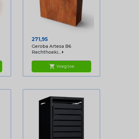
Prijs
271,95
Geroba Artesa B6
Rechthoeki...
shopping_cart
Voeg toe