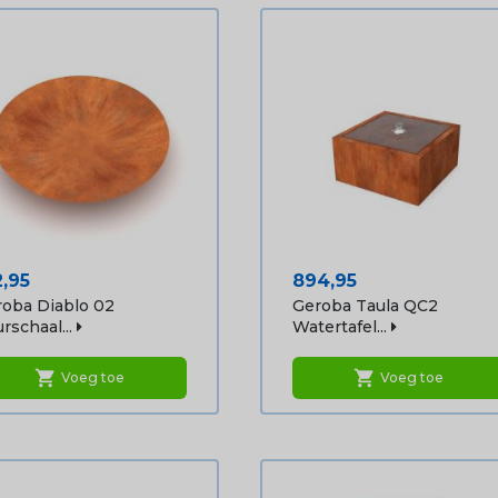
js
Prijs
2,95
894,95
oba Diablo 02
Geroba Taula QC2
rschaal...
Watertafel...
shopping_cart
shopping_cart
Voeg toe
Voeg toe