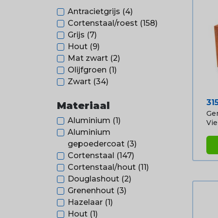
Antracietgrijs
(4)
Cortenstaal/roest
(158)
Grijs
(7)
Hout
(9)
Mat zwart
(2)
Olijfgroen
(1)
Zwart
(34)
Pri
31
Materiaal
Ger
Aluminium
(1)
Vie
Aluminium
gepoedercoat
(3)
Cortenstaal
(147)
Cortenstaal/hout
(11)
Douglashout
(2)
Grenenhout
(3)
Hazelaar
(1)
Hout
(1)