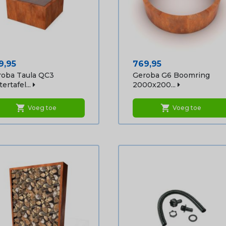
js
Prijs
9,95
769,95
roba Taula QC3
Geroba G6 Boomring
ertafel...
2000x200...
shopping_cart
shopping_cart
Voeg toe
Voeg toe