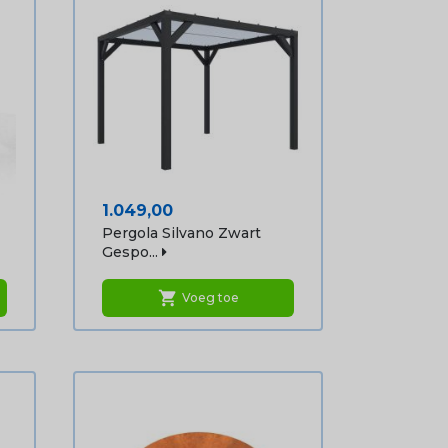
Prijs
1.049,00
Pergola Silvano Zwart
Gespo...
shopping_cart
Voeg toe