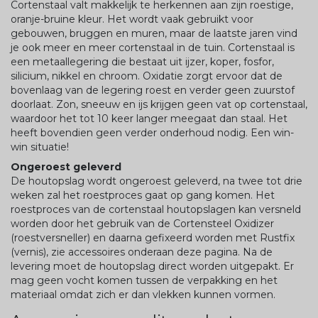
Cortenstaal valt makkelijk te herkennen aan zijn roestige,
oranje-bruine kleur. Het wordt vaak gebruikt voor
gebouwen, bruggen en muren, maar de laatste jaren vind
je ook meer en meer cortenstaal in de tuin. Cortenstaal is
een metaallegering die bestaat uit ijzer, koper, fosfor,
silicium, nikkel en chroom. Oxidatie zorgt ervoor dat de
bovenlaag van de legering roest en verder geen zuurstof
doorlaat. Zon, sneeuw en ijs krijgen geen vat op cortenstaal,
waardoor het tot 10 keer langer meegaat dan staal. Het
heeft bovendien geen verder onderhoud nodig. Een win-
win situatie!
Ongeroest geleverd
De houtopslag wordt ongeroest geleverd, na twee tot drie
weken zal het roestproces gaat op gang komen. Het
roestproces van de cortenstaal houtopslagen kan versneld
worden door het gebruik van de Cortensteel Oxidizer
(roestversneller) en daarna gefixeerd worden met Rustfix
(vernis), zie accessoires onderaan deze pagina. Na de
levering moet de houtopslag direct worden uitgepakt. Er
mag geen vocht komen tussen de verpakking en het
materiaal omdat zich er dan vlekken kunnen vormen.