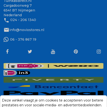
Tuinkasdirect.nl
Cargadoorweg 7
6541 BT Nijmegen
Nederland
phone
024 - 206 1340
mail
info@noviostores.nl
06 - 376 867 19
Deze winkel vraagt je om cookies te accepteren voor betere
prestaties en voor sociale-media- en advertentiedoeleinden.