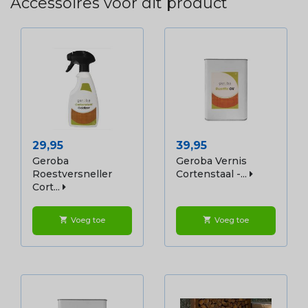
Accessoires voor dit product
Prijs
Prijs
29,95
39,95
Geroba
Geroba Vernis
Roestversneller
Cortenstaal -...
Cort...
Voeg toe
Voeg toe
shopping_cart
shopping_cart