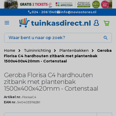
024 - 206 1340
info@noviostores.nl

Home
Tuininrichting
Plantenbakken
Geroba
Florisa C4 hardhouten zitbank met plantenbak
1500x400x420mm - Cortenstaal
Geroba Florisa C4 hardhouten
zitbank met plantenbak
1500x400x420mm - Cortenstaal
Artikel nr.
FlorisaC4
EAN nr.
5404033116281