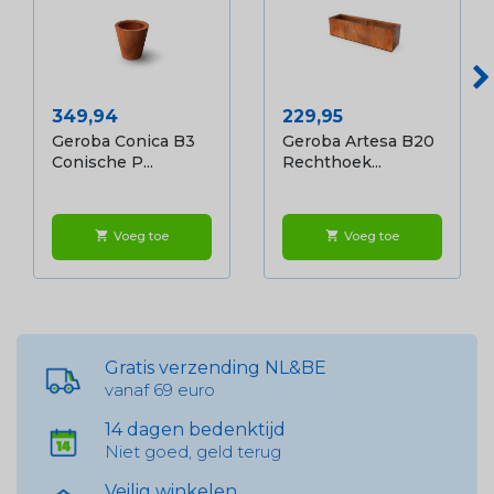
Prijs
Prijs
349,94
229,95
Geroba Conica B3
Geroba Artesa B20
Conische P...
Rechthoek...
Voeg toe
Voeg toe
shopping_cart
shopping_cart
Gratis verzending NL&BE
vanaf 69 euro
14 dagen bedenktijd
Niet goed, geld terug
Veilig winkelen