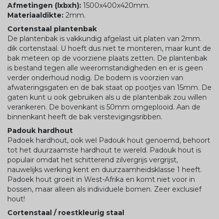
Afmetingen (lxbxh):
1500x400x420mm.
Materiaaldikte:
2mm.
Cortenstaal plantenbak
De plantenbak is vakkundig afgelast uit platen van 2mm.
dik cortenstaal. U hoeft dus niet te monteren, maar kunt de
bak meteen op de voorziene plaats zetten. De plantenbak
is bestand tegen alle weeromstandigheden en er is geen
verder onderhoud nodig. De bodem is voorzien van
afwateringsgaten en de bak staat op pootjes van 15mm. De
gaten kunt u ook gebruiken als u de plantenbak zou willen
verankeren. De bovenkant is 50mm omgeplooid. Aan de
binnenkant heeft de bak verstevigingsribben.
Padouk hardhout
Padoek hardhout, ook wel Padouk hout genoemd, behoort
tot het duurzaamste hardhout te wereld. Padouk hout is
populair omdat het schitterend zilvergrijs vergrijst,
nauwelijks werking kent en duurzaamheidsklasse 1 heeft.
Padoek hout groeit in West-Afrika en komt niet voor in
bossen, maar alleen als individuele bomen. Zeer exclusief
hout!
Cortenstaal / roestkleurig staal