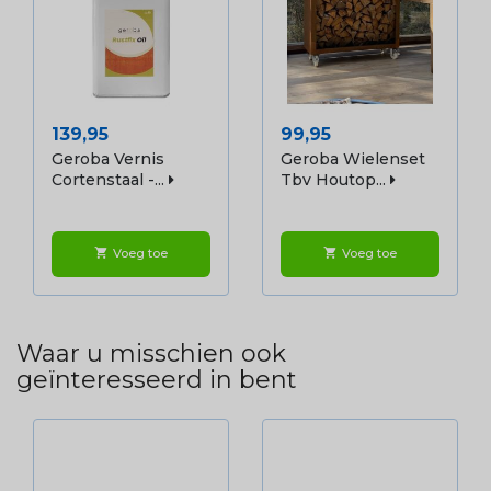
Prijs
Prijs
139,95
99,95
Geroba Vernis
Geroba Wielenset
Cortenstaal -...
Tbv Houtop...
Voeg toe
Voeg toe
shopping_cart
shopping_cart
Waar u misschien ook
geïnteresseerd in bent