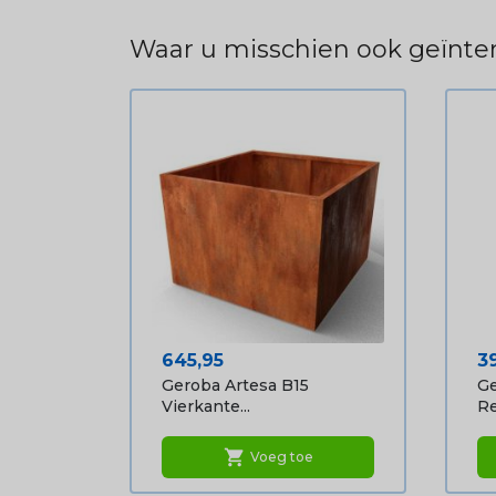
Waar u misschien ook geïnter
Prijs
Pr
645,95
3
Geroba Artesa B15
Ge
Vierkante...
Re
shopping_cart
Voeg toe