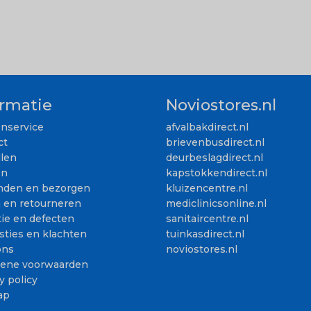
ormatie
Noviostores.nl
enservice
afvalbakdirect.nl
ct
brievenbusdirect.nl
llen
deurbeslagdirect.nl
en
kapstokkendirect.nl
nden en bezorgen
kluizencentre.nl
n en retourneren
mediclinicsonline.nl
ie en defecten
sanitaircentre.nl
sties en klachten
tuinkasdirect.nl
ons
noviostores.nl
ene voorwaarden
y policy
ap