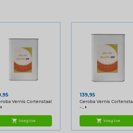
ijs
Prijs
9,95
139,95
roba Vernis Cortenstaal
Geroba Vernis Cortensta
-...
shopping_cart
shopping_cart
Voeg toe
Voeg toe