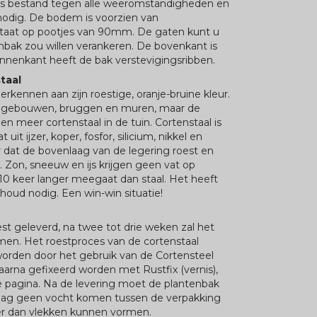
 is bestand tegen alle weeromstandigheden en
nodig. De bodem is voorzien van
staat op pootjes van 90mm. De gaten kunt u
nbak zou willen verankeren. De bovenkant is
nenkant heeft de bak verstevigingsribben.
staal
herkennen aan zijn roestige, oranje-bruine kleur.
r gebouwen, bruggen en muren, maar de
 en meer cortenstaal in de tuin. Cortenstaal is
it ijzer, koper, fosfor, silicium, nikkel en
 dat de bovenlaag van de legering roest en
. Zon, sneeuw en ijs krijgen geen vat op
 10 keer langer meegaat dan staal. Het heeft
oud nodig. Een win-win situatie!
t geleverd, na twee tot drie weken zal het
en. Het roestproces van de cortenstaal
orden door het gebruik van de Cortensteel
daarna gefixeerd worden met Rustfix (vernis),
e pagina. Na de levering moet de plantenbak
 mag geen vocht komen tussen de verpakking
er dan vlekken kunnen vormen.