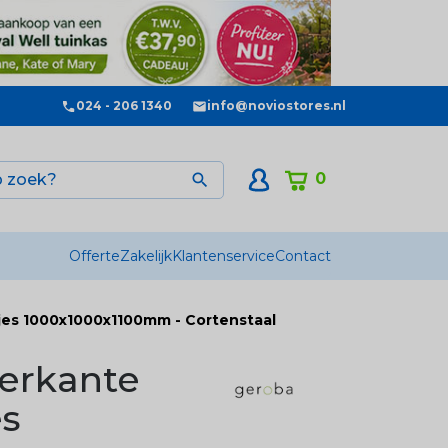
024 - 206 1340
info@noviostores.nl
0

Offerte
Zakelijk
Klantenservice
Contact
jes 1000x1000x1100mm - Cortenstaal
ierkante
es