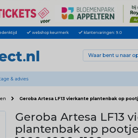
check
check
edenktijd
webshop keurmerk
klantervaringen: 9.0
age & advies
ken
Geroba Artesa LF13 vierkante plantenbak op poot
Geroba Artesa LF13 v
plantenbak op pootj