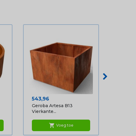
Prijs
543,96
Geroba Artesa B13
Vierkante...
shopping_cart
Voeg toe