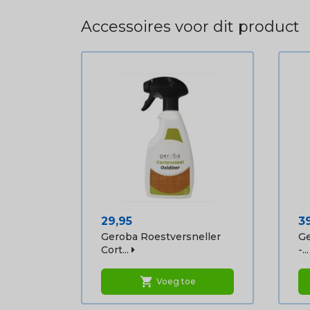
Accessoires voor dit product
Prijs
Pr
29,95
3
Geroba Roestversneller
Ge
Cort...
-...
shopping_cart
Voeg toe