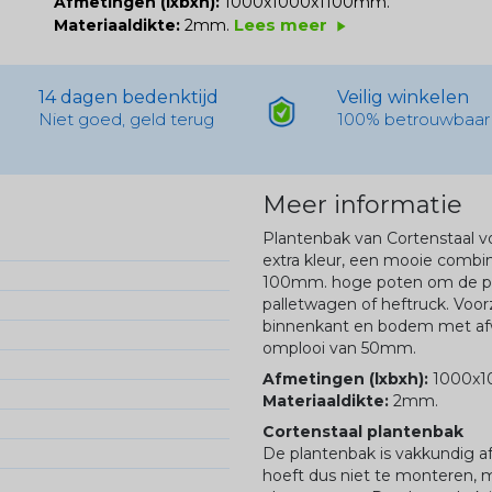
Afmetingen (lxbxh):
1000x1000x1100mm.
Lees meer
Materiaaldikte:
2mm.
play_arrow
14 dagen bedenktijd
Veilig winkelen
Niet goed, geld terug
100% betrouwbaar
Meer informatie
Plantenbak van Cortenstaal vo
extra kleur, een mooie combin
100mm. hoge poten om de pl
palletwagen of heftruck. Voor
binnenkant en bodem met afw
omplooi van 50mm.
Afmetingen (lxbxh):
1000x1
Materiaaldikte:
2mm.
Cortenstaal plantenbak
De plantenbak is vakkundig af
hoeft dus niet te monteren, 