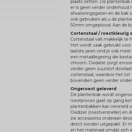
plaats zetten. De plantenbak
er is geen verder onderhoud 
afwateringsgaten en de bak 
ook gebruiken als u de plante
50mm omgeplooid. Aan de bin
Cortenstaal / roestkleurig 
Cortenstaal valt makkelijk te 
Het wordt vaak gebruikt voo
laatste jaren vind je ook meer
een metaallegering die bestaat u
chroom. Oxidatie zorgt ervoor
verder geen zuurstof doorlaat
cortenstaal, waardoor het tot
bovendien geen verder onderh
Ongeroest geleverd
De plantenbak wordt ongeroes
roestproces gaat op gang kom
plantenbakken kan versneld w
Oxidizer (roestversneller) en 
zie accessoires onderaan dez
direct worden uitgepakt. Er
en het materiaal omdat zich 