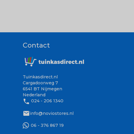
Contact
Tuinkasdirect.nl
Cargadoorweg 7
6541 BT Nijmegen
Nederland
phone
024 - 206 1340
mail
info@noviostores.nl
06 - 376 867 19