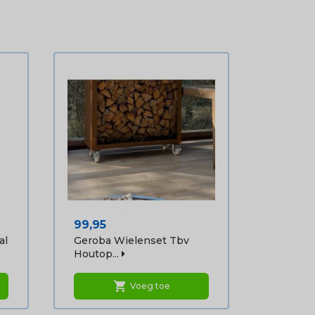
Prijs
99,95
al
Geroba Wielenset Tbv
Houtop...
shopping_cart
Voeg toe