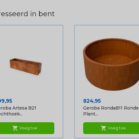
esseerd in bent
ijs
Prijs
99,95
824,95
roba Artesa B21
Geroba RondaB11 Ronde
chthoek...
Plant...
shopping_cart
shopping_cart
Voeg toe
Voeg toe