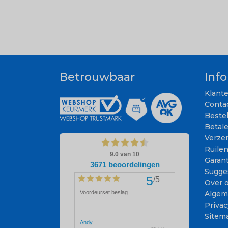
Betrouwbaar
Inf
Klant
Conta
Beste
Betal
Verze
Ruile
Garant
Sugge
Over 
Algem
Privac
Sitem