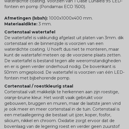
waterdichte coating. Voorzien van 1 Oase Lunaled 9S LED-
fontein en pomp (Pondamax ECO 1500).
Afmetingen (lxbxh):
1000x1000x400 mm.
Materiaaldikte:
3 mm.
Cortenstaal
watertafel
De watertafel is vakkundig afgelast uit platen van 3mm. dik
cortenstaal en de binnenzijde is voorzien van een
waterdichte coating. U hoeft dus niet te monteren, maar
kunt de watertafel meteen op de voorziene plaats zetten.
De watertafel is bestand tegen alle weeromstandigheden
en er is geen verder onderhoud nodig. De bovenkant is
50mm omgeplooid. De watertafel is voorzien van één LED-
fontein met bijbehorende pomp.
Cortenstaal / roestkleurig staal
Cortenstaal valt makkelijk te herkennen aan zijn roestige,
oranje-bruine kleur. Het wordt vaak gebruikt voor
gebouwen, bruggen en muren, maar de laatste jaren vind
je ook meer en meer cortenstaal in de tuin. Cortenstaal is
een metaallegering die bestaat uit ijzer, koper, fosfor,
silicium, nikkel en chroom. Oxidatie zorgt ervoor dat de
bovenlaag van de legering roest en verder geen zuurstof