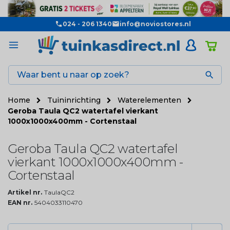
024 - 206 1340
info@noviostores.nl

Home
Tuininrichting
Waterelementen
Geroba Taula QC2 watertafel vierkant
1000x1000x400mm - Cortenstaal
Geroba Taula QC2 watertafel
vierkant 1000x1000x400mm -
Cortenstaal
Artikel nr.
TaulaQC2
EAN nr.
5404033110470