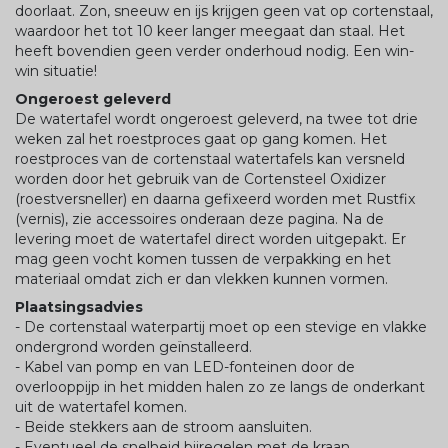
doorlaat. Zon, sneeuw en ijs krijgen geen vat op cortenstaal,
waardoor het tot 10 keer langer meegaat dan staal. Het
heeft bovendien geen verder onderhoud nodig. Een win-
win situatie!
Ongeroest geleverd
De watertafel wordt ongeroest geleverd, na twee tot drie
weken zal het roestproces gaat op gang komen. Het
roestproces van de cortenstaal watertafels kan versneld
worden door het gebruik van de Cortensteel Oxidizer
(roestversneller) en daarna gefixeerd worden met Rustfix
(vernis), zie accessoires onderaan deze pagina. Na de
levering moet de watertafel direct worden uitgepakt. Er
mag geen vocht komen tussen de verpakking en het
materiaal omdat zich er dan vlekken kunnen vormen.
Plaatsingsadvies
- De cortenstaal waterpartij moet op een stevige en vlakke
ondergrond worden geïnstalleerd.
- Kabel van pomp en van LED-fonteinen door de
overlooppijp in het midden halen zo ze langs de onderkant
uit de watertafel komen.
- Beide stekkers aan de stroom aansluiten.
- Eventueel de snelheid bijregelen met de kraan.