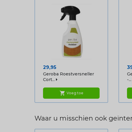
Prijs
Pr
29,95
3
Geroba Roestversneller
Ge
Cort...
-...
shopping_cart
Voeg toe
Waar u misschien ook geïnter