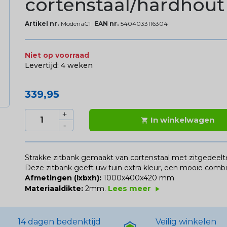
cortenstaal/hardhout
Artikel nr.
ModenaC1
EAN nr.
5404033116304
Niet op voorraad
Levertijd:
4 weken
339,95
In winkelwagen

Strakke zitbank gemaakt van cortenstaal met zitgedee
Deze zitbank geeft uw tuin extra kleur, een mooie combin
Afmetingen (lxbxh):
1000x400x420 mm
Lees meer
Materiaaldikte:
2mm.
play_arrow
14 dagen bedenktijd
Veilig winkelen