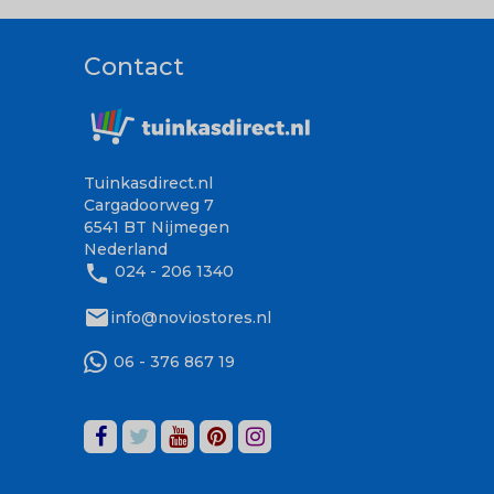
Contact
Tuinkasdirect.nl
Cargadoorweg 7
6541 BT Nijmegen
Nederland
phone
024 - 206 1340
mail
info@noviostores.nl
06 - 376 867 19