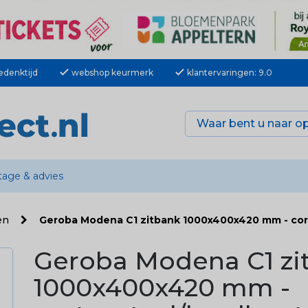
check
check
edenktijd
webshop keurmerk
klantervaringen: 9.0
age & advies
en
Geroba Modena C1 zitbank 1000x400x420 mm - cor
Geroba Modena C1 zi
1000x400x420 mm -