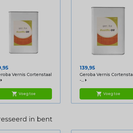
ijs
Prijs
9,95
139,95
roba Vernis Cortenstaal
Geroba Vernis Cortensta
-...
shopping_cart
shopping_cart
Voeg toe
Voeg toe
esseerd in bent