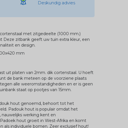
Deskundig advies
cortenstaal met zitgedeelte (1000 mm.)
Deze zitbank geeft uw tuin extra kleur, een
aliteit en design.
00x420 mm
st uit platen van 2mm. dik cortenstaal. U hoeft
unt de bank meteen op de voorziene plaats
d tegen alle weeromstandigheden en er is geen
uinbank staat op pootjes van 15mm.
douk hout genoemd, behoort tot het
ld. Padouk hout is populair omdat het
st, nauwelijks werking kent en
 Padoek hout groeit in West-Afrika en komt
en als individuele bomen. Zeer exclusief hout!