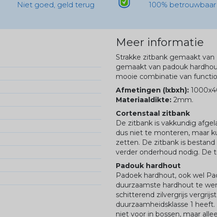
Niet goed, geld terug
100% betrouwbaar
Meer informatie
Strakke zitbank gemaakt van 
gemaakt van padouk hardhout 
mooie combinatie van function
Afmetingen (lxbxh):
1000x4
Materiaaldikte:
2mm.
Cortenstaal zitbank
De zitbank is vakkundig afgela
dus niet te monteren, maar k
zetten. De zitbank is bestan
verder onderhoud nodig. De t
Padouk hardhout
Padoek hardhout, ook wel Pa
duurzaamste hardhout te were
schitterend zilvergrijs vergrij
duurzaamheidsklasse 1 heeft.
niet voor in bossen, maar alle