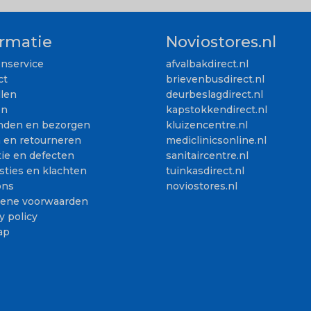
ormatie
Noviostores.nl
enservice
afvalbakdirect.nl
ct
brievenbusdirect.nl
llen
deurbeslagdirect.nl
en
kapstokkendirect.nl
nden en bezorgen
kluizencentre.nl
n en retourneren
mediclinicsonline.nl
ie en defecten
sanitaircentre.nl
sties en klachten
tuinkasdirect.nl
ons
noviostores.nl
ene voorwaarden
y policy
ap