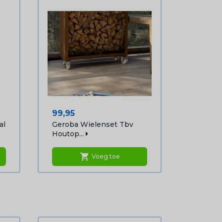
Prijs
99,95
al
Geroba Wielenset Tbv
Houtop...
shopping_cart
Voeg toe