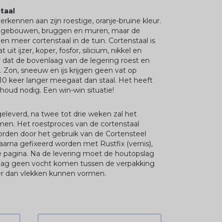
staal
herkennen aan zijn roestige, oranje-bruine kleur.
r gebouwen, bruggen en muren, maar de
 en meer cortenstaal in de tuin. Cortenstaal is
it ijzer, koper, fosfor, silicium, nikkel en
 dat de bovenlaag van de legering roest en
. Zon, sneeuw en ijs krijgen geen vat op
 10 keer langer meegaat dan staal. Het heeft
oud nodig. Een win-win situatie!
eleverd, na twee tot drie weken zal het
en. Het roestproces van de cortenstaal
rden door het gebruik van de Cortensteel
daarna gefixeerd worden met Rustfix (vernis),
e pagina. Na de levering moet de houtopslag
 mag geen vocht komen tussen de verpakking
er dan vlekken kunnen vormen.