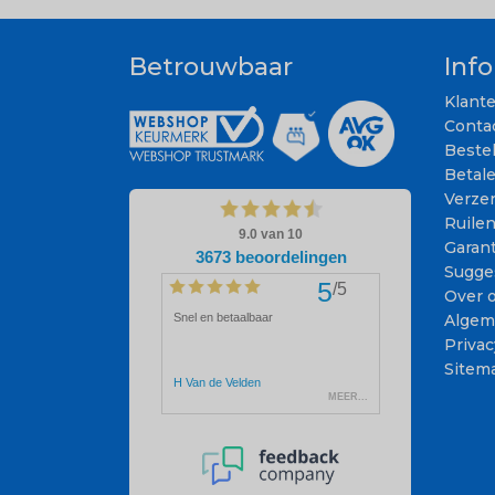
Betrouwbaar
Inf
Klant
Conta
Beste
Betal
Verze
Ruile
Garant
Sugge
Over 
Algem
Privac
Sitem