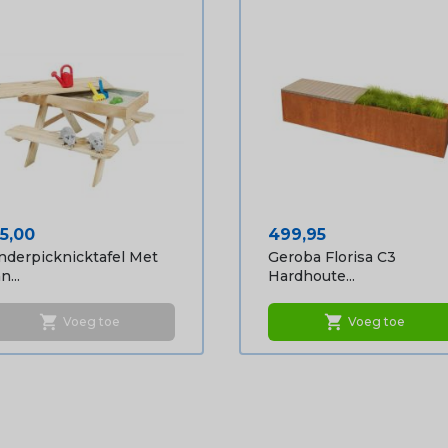
ijs
Prijs
25,00
499,95
nderpicknicktafel Met
Geroba Florisa C3
n...
Hardhoute...
shopping_cart
shopping_cart
Voeg toe
Voeg toe