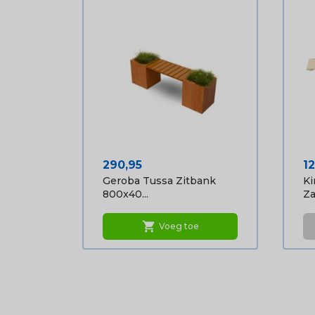
Prijs
Pr
290,95
1
Geroba Tussa Zitbank
Ki
800x40...
Za
shopping_cart
Voeg toe