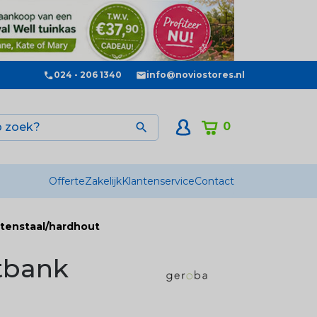
024 - 206 1340
info@noviostores.nl
0

Offerte
Zakelijk
Klantenservice
Contact
tenstaal/hardhout
tbank