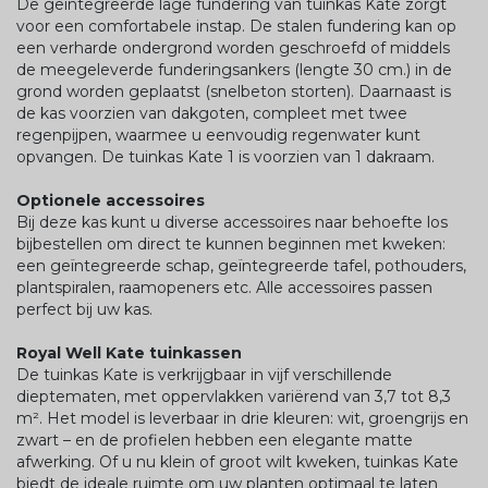
De geïntegreerde lage fundering van tuinkas Kate zorgt
voor een comfortabele instap. De stalen fundering kan op
een verharde ondergrond worden geschroefd of middels
de meegeleverde funderingsankers (lengte 30 cm.) in de
grond worden geplaatst (snelbeton storten). Daarnaast is
de kas voorzien van dakgoten, compleet met twee
regenpijpen, waarmee u eenvoudig regenwater kunt
opvangen. De tuinkas Kate 1 is voorzien van 1 dakraam.
Optionele accessoires
Bij deze kas kunt u diverse accessoires naar behoefte los
bijbestellen om direct te kunnen beginnen met kweken:
een geïntegreerde schap, geïntegreerde tafel, pothouders,
plantspiralen, raamopeners etc. Alle accessoires passen
perfect bij uw kas.
Royal Well Kate tuinkassen
De tuinkas Kate is verkrijgbaar in vijf verschillende
dieptematen, met oppervlakken variërend van 3,7 tot 8,3
m². Het model is leverbaar in drie kleuren: wit, groengrijs en
zwart – en de profielen hebben een elegante matte
afwerking. Of u nu klein of groot wilt kweken, tuinkas Kate
biedt de ideale ruimte om uw planten optimaal te laten