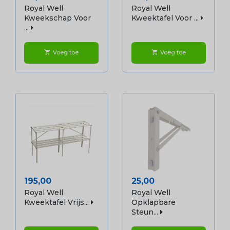
Royal Well
Royal Well
Kweekschap Voor
Kweektafel Voor ...
...
Voeg toe
Voeg toe
shopping_cart
shopping_cart
Prijs
Prijs
195,00
25,00
Royal Well
Royal Well
Kweektafel Vrijs...
Opklapbare
Steun...