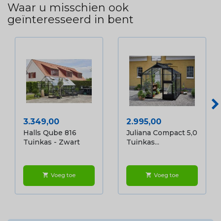
Waar u misschien ook
geïnteresseerd in bent
Prijs
Prijs
3.349,00
2.995,00
Halls Qube 816
Juliana Compact 5,0
Tuinkas - Zwart
Tuinkas...
Voeg toe
Voeg toe
shopping_cart
shopping_cart