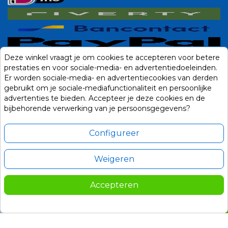
Deze winkel vraagt je om cookies te accepteren voor betere
prestaties en voor sociale-media- en advertentiedoeleinden.
Er worden sociale-media- en advertentiecookies van derden
gebruikt om je sociale-mediafunctionaliteit en persoonlijke
advertenties te bieden. Accepteer je deze cookies en de
bijbehorende verwerking van je persoonsgegevens?
Configureer
Weigeren
Alle prijzen zijn in Euro, inclusief BTW en andere heffingen en exclusief
eventuele verzendkosten.
Accepteren
© 2014-2026 Noviostores.nl. Alle rechten voorbehouden.
1.199,00
In winkelwagen

Update cookie voorkeuren