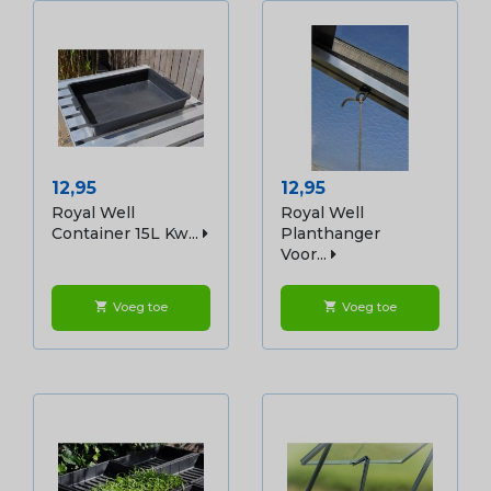
Prijs
Prijs
12,95
12,95
Royal Well
Royal Well
Container 15L Kw...
Planthanger
Voor...
Voeg toe
Voeg toe
shopping_cart
shopping_cart