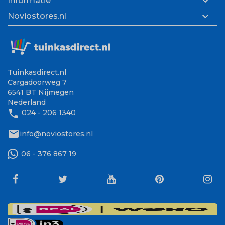

Informatie

Noviostores.nl
Tuinkasdirect.nl
Cargadoorweg 7
6541 BT Nijmegen
Nederland
phone
024 - 206 1340
mail
info@noviostores.nl
06 - 376 867 19