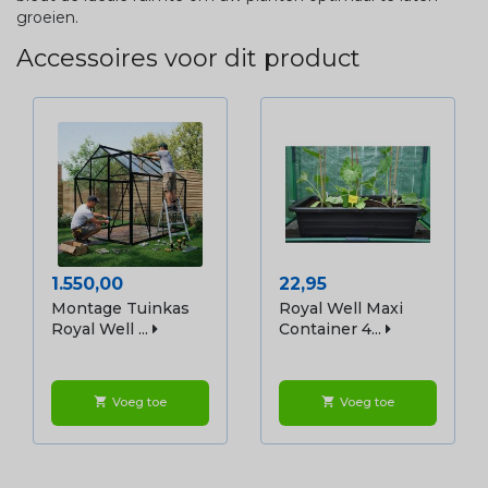
groeien.
Accessoires voor dit product
Prijs
Prijs
1.550,00
22,95
Montage Tuinkas
Royal Well Maxi
Royal Well ...
Container 4...
Voeg toe
Voeg toe
shopping_cart
shopping_cart