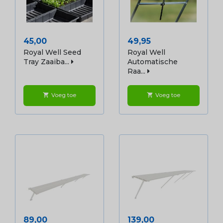
Prijs
Prijs
45,00
49,95
Royal Well Seed
Royal Well
Tray Zaaiba...
Automatische
Raa...
Voeg toe
Voeg toe
shopping_cart
shopping_cart
Prijs
Prijs
89,00
139,00