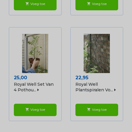
Voeg toe
Voeg toe
shopping_cart
shopping_cart
Prijs
Prijs
25,00
22,95
Royal Well Set Van
Royal Well
4 Pothou...
Plantspiralen Vo...
Voeg toe
Voeg toe
shopping_cart
shopping_cart