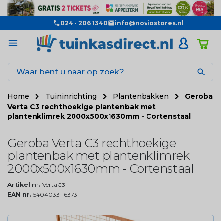
024 - 206 1340
info@noviostores.nl

Home
Tuininrichting
Plantenbakken
Geroba
Verta C3 rechthoekige plantenbak met
plantenklimrek 2000x500x1630mm - Cortenstaal
Geroba Verta C3 rechthoekige
plantenbak met plantenklimrek
2000x500x1630mm - Cortenstaal
Artikel nr.
VertaC3
EAN nr.
5404033116373