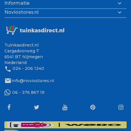

Informatie

Noviostores.nl
Tuinkasdirect.nl
Cargadoorweg 7
6541 BT Nijmegen
Nederland
phone
024 - 206 1340
mail
info@noviostores.nl
06 - 376 867 19