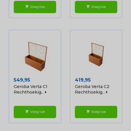
Voeg toe
Voeg toe
shopping_cart
shopping_cart
Prijs
Prijs
549,95
419,95
Geroba Verta C1
Geroba Verta C2
Rechthoekig...
Rechthoekig...
Voeg toe
Voeg toe
shopping_cart
shopping_cart