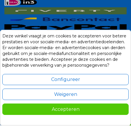
Deze winkel vraagt je om cookies te accepteren voor betere
prestaties en voor sociale-media- en advertentiedoeleinden.
Er worden sociale-media- en advertentiecookies van derden
gebruikt om je sociale-mediafunctionaliteit en persoonlijke
advertenties te bieden. Accepteer je deze cookies en de
bijbehorende verwerking van je persoonsgegevens?
Configureer
Weigeren
Alle prijzen zijn in Euro, inclusief BTW en andere heffingen en exclusief
eventuele verzendkosten.
Accepteren
© 2014-2026 Noviostores.nl. Alle rechten voorbehouden.
699,95
In winkelwagen

Update cookie voorkeuren