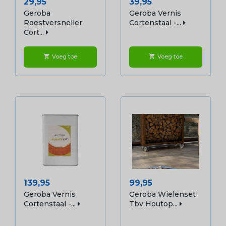
Prijs
Prijs
29,95
39,95
Geroba
Geroba Vernis
Roestversneller
Cortenstaal -...
Cort...
Voeg toe
Voeg toe
shopping_cart
shopping_cart
Prijs
Prijs
139,95
99,95
Geroba Vernis
Geroba Wielenset
Cortenstaal -...
Tbv Houtop...