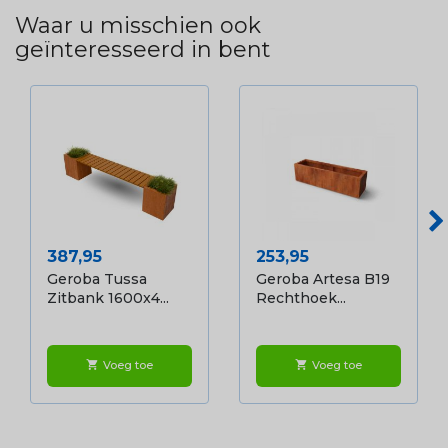
Waar u misschien ook
geïnteresseerd in bent
Prijs
Prijs
387,95
253,95
Geroba Tussa
Geroba Artesa B19
Zitbank 1600x4...
Rechthoek...
Voeg toe
Voeg toe
shopping_cart
shopping_cart