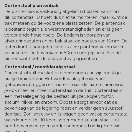
Cortenstaal plantenbak
De plantenbak is vakkundig afgelast uit platen van 2mm.
dik cortenstaal. U hoeft dus niet te monteren, maar kunt de
bak meteen op de voorziene plaats zetten. De plantenbak
is bestand tegen alle weeromstandigheden en er is geen
verder onderhoud nodig. De bodem is voorzien van
afwateringsgaten en de bak staat op pootjes van 15mm. De
gaten kunt u ook gebruiken als u de plantenbak zou willen
verankeren. De bovenkant is 50mm omgeplooid. Aan de
binnenkant heeft de bak verstevigingsribben.
Cortenstaal / roestkleurig staal
Cortenstaal valt makkelijk te herkennen aan zijn roestige,
oranje-bruine kleur. Het wordt vaak gebruikt voor
gebouwen, bruggen en muren, maar de laatste jaren vind
je ook meer en meer cortenstaal in de tuin. Cortenstaal is
een metaallegering die bestaat uit ijzer, koper, fosfor,
silicium, nikkel en chroom. Oxidatie zorgt ervoor dat de
bovenlaag van de legering roest en verder geen zuurstof
doorlaat. Zon, sneeuw en ijs krijgen geen vat op cortenstaal,
waardoor het tot 10 keer langer meegaat dan staal. Het
heeft bovendien geen verder onderhoud nodig. Een win-
win situatie!