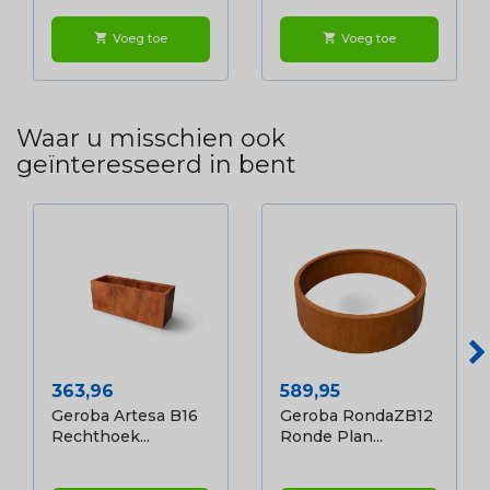
Voeg toe
Voeg toe
shopping_cart
shopping_cart
Waar u misschien ook
geïnteresseerd in bent
Prijs
Prijs
363,96
589,95
Geroba Artesa B16
Geroba RondaZB12
Rechthoek...
Ronde Plan...