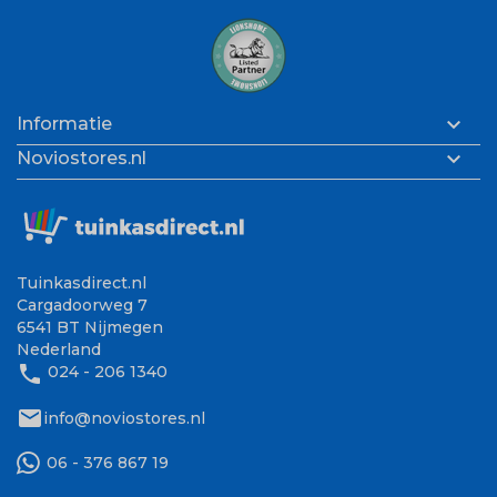

Informatie

Noviostores.nl
Tuinkasdirect.nl
Cargadoorweg 7
6541 BT Nijmegen
Nederland
phone
024 - 206 1340
mail
info@noviostores.nl
06 - 376 867 19