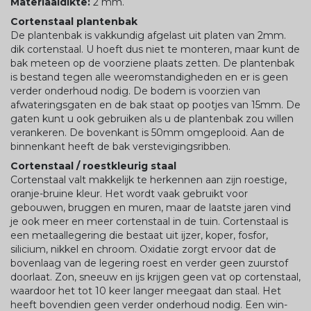
Materiaaldikte:
2 mm.
Cortenstaal plantenbak
De plantenbak is vakkundig afgelast uit platen van 2mm.
dik cortenstaal. U hoeft dus niet te monteren, maar kunt de
bak meteen op de voorziene plaats zetten. De plantenbak
is bestand tegen alle weeromstandigheden en er is geen
verder onderhoud nodig. De bodem is voorzien van
afwateringsgaten en de bak staat op pootjes van 15mm. De
gaten kunt u ook gebruiken als u de plantenbak zou willen
verankeren. De bovenkant is 50mm omgeplooid. Aan de
binnenkant heeft de bak verstevigingsribben.
Cortenstaal / roestkleurig staal
Cortenstaal valt makkelijk te herkennen aan zijn roestige,
oranje-bruine kleur. Het wordt vaak gebruikt voor
gebouwen, bruggen en muren, maar de laatste jaren vind
je ook meer en meer cortenstaal in de tuin. Cortenstaal is
een metaallegering die bestaat uit ijzer, koper, fosfor,
silicium, nikkel en chroom. Oxidatie zorgt ervoor dat de
bovenlaag van de legering roest en verder geen zuurstof
doorlaat. Zon, sneeuw en ijs krijgen geen vat op cortenstaal,
waardoor het tot 10 keer langer meegaat dan staal. Het
heeft bovendien geen verder onderhoud nodig. Een win-