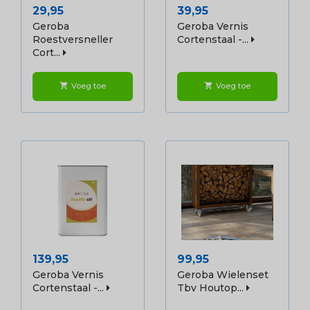
Prijs
Prijs
29,95
39,95
Geroba
Geroba Vernis
Roestversneller
Cortenstaal -...
Cort...
Voeg toe
Voeg toe
shopping_cart
shopping_cart
Prijs
Prijs
139,95
99,95
Geroba Vernis
Geroba Wielenset
Cortenstaal -...
Tbv Houtop...