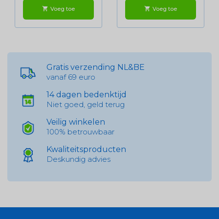
Voeg toe
Voeg toe
shopping_cart
shopping_cart
Gratis verzending NL&BE
vanaf 69 euro
14 dagen bedenktijd
Niet goed, geld terug
Veilig winkelen
100% betrouwbaar
Kwaliteitsproducten
Deskundig advies