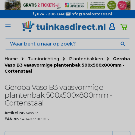
024 - 206 1340
info@noviostores.nl

Home
Tuininrichting
Plantenbakken
Geroba
Vaso B3 vaasvormige plantenbak 500x500x800mm -
Cortenstaal
Geroba Vaso B3 vaasvormige
plantenbak 500x500x800mm -
Cortenstaal
Artikel nr.
VasoB3
EAN nr.
5404033110906