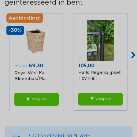
geïnteresseerd in bent
Aanbieding!
-30%
Normale prijs
Prijs
Prijs
69,30
105,00
99,00
Halls Regenpijpset
Royal Well Kai
Tbv Hall...
Bloembak/pla...
Voeg toe
shopping_cart
Voeg toe
shopping_cart
Gratis verzending NL&BE