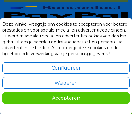
Deze winkel vraagt je om cookies te accepteren voor betere
prestaties en voor sociale-media- en advertentiedoeleinden.
Er worden sociale-media- en advertentiecookies van derden
gebruikt om je sociale-mediafunctionaliteit en persoonlijke
advertenties te bieden. Accepteer je deze cookies en de
bijbehorende verwerking van je persoonsgegevens?
Configureer
Weigeren
Alle prijzen zijn in Euro, inclusief BTW en andere heffingen en exclusief
eventuele verzendkosten.
Accepteren
© 2014-2026 Noviostores.nl. Alle rechten voorbehouden.
12,95
In winkelwagen

Update cookie voorkeuren