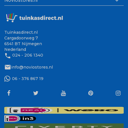

Noviostores.nl
Tuinkasdirect.nl
Cargadoorweg 7
6541 BT Nijmegen
Nederland
phone
024 - 206 1340
mail
info@noviostores.nl
06 - 376 867 19