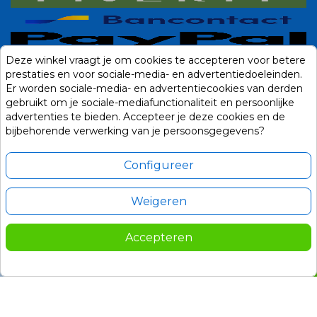
Deze winkel vraagt je om cookies te accepteren voor betere
prestaties en voor sociale-media- en advertentiedoeleinden.
Er worden sociale-media- en advertentiecookies van derden
gebruikt om je sociale-mediafunctionaliteit en persoonlijke
advertenties te bieden. Accepteer je deze cookies en de
bijbehorende verwerking van je persoonsgegevens?
Configureer
Weigeren
Alle prijzen zijn in Euro, inclusief BTW en andere heffingen en exclusief
eventuele verzendkosten.
Accepteren
99,00
In winkelwagen
© 2014-2026 Noviostores.nl. Alle rechten voorbehouden.

69,30
Update cookie voorkeuren