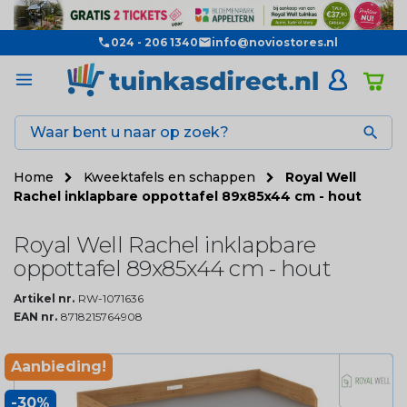
024 - 206 1340
info@noviostores.nl

Home
Kweektafels en schappen
Royal Well
Rachel inklapbare oppottafel 89x85x44 cm - hout
Royal Well Rachel inklapbare
oppottafel 89x85x44 cm - hout
Artikel nr.
RW-1071636
EAN nr.
8718215764908
Aanbieding!
-30%