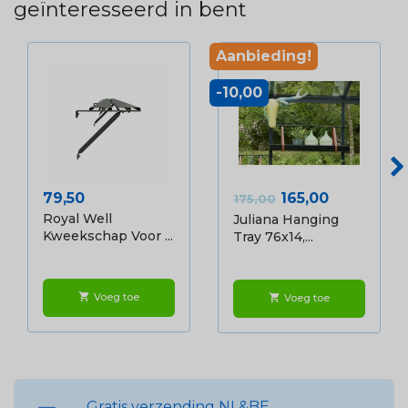
geïnteresseerd in bent
Aanbieding!
-10,00
Prijs
Normale prijs
Prijs
79,50
165,00
175,00
Royal Well
Juliana Hanging
Kweekschap Voor ...
Tray 76x14,...
Voeg toe
shopping_cart
Voeg toe
shopping_cart
Gratis verzending NL&BE