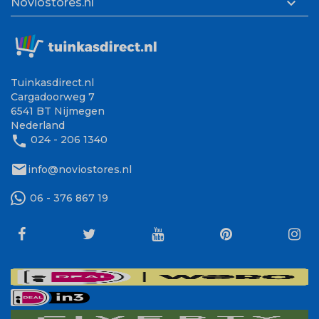

Noviostores.nl
Tuinkasdirect.nl
Cargadoorweg 7
6541 BT Nijmegen
Nederland
phone
024 - 206 1340
mail
info@noviostores.nl
06 - 376 867 19