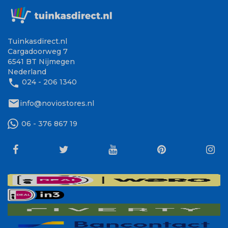
Tuinkasdirect.nl
Cargadoorweg 7
6541 BT Nijmegen
Nederland
phone
024 - 206 1340
mail
info@noviostores.nl
06 - 376 867 19