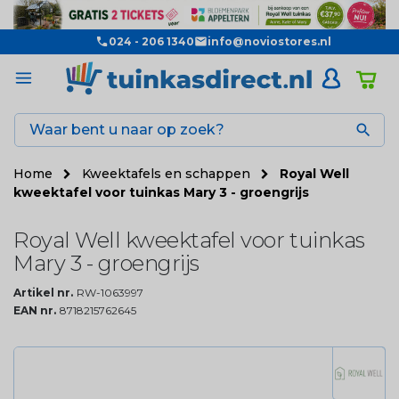
024 - 206 1340
info@noviostores.nl

Home
Kweektafels en schappen
Royal Well
kweektafel voor tuinkas Mary 3 - groengrijs
Royal Well kweektafel voor tuinkas
Mary 3 - groengrijs
Artikel nr.
RW-1063997
EAN nr.
8718215762645