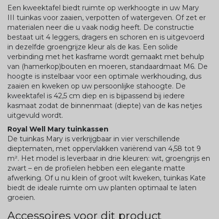
Een kweektafel biedt ruimte op werkhoogte in uw Mary
III tuinkas voor zaaien, verpotten of watergeven. Of zet er
materialen neer die u vaak nodig heeft. De constructie
bestaat uit 4 leggers, dragers en schoren en is uitgevoerd
in dezelfde groengrijze kleur als de kas. Een solide
verbinding met het kasframe wordt gemaakt met behulp
van (hamerkop)bouten en moeren, standaardmaat M6. De
hoogte is instelbaar voor een optimale werkhouding, dus
zaaien en kweken op uw persoonlijke stahoogte. De
kweektafel is 42,5 cm diep en is bijpassend bij iedere
kasmaat zodat de binnenmaat (diepte) van de kas netjes
uitgevuld wordt.
Royal Well Mary tuinkassen
De tuinkas Mary is verkrijgbaar in vier verschillende
dieptematen, met oppervlakken variërend van 4,58 tot 9
m². Het model is leverbaar in drie kleuren: wit, groengrijs en
zwart – en de profielen hebben een elegante matte
afwerking. Of u nu klein of groot wilt kweken, tuinkas Kate
biedt de ideale ruimte om uw planten optimaal te laten
groeien.
Accessoires voor dit product