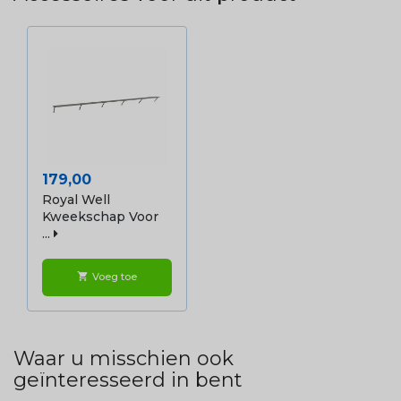
Prijs
179,00
Royal Well
Kweekschap Voor
...
Voeg toe
shopping_cart
Waar u misschien ook
geïnteresseerd in bent