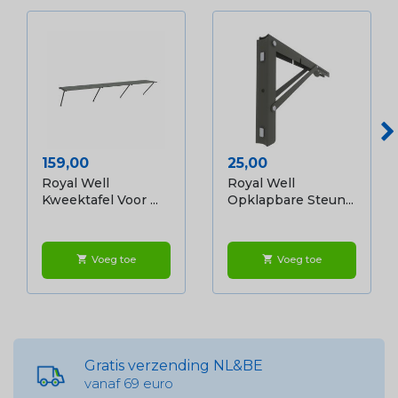
Prijs
Prijs
159,00
25,00
Royal Well
Royal Well
Kweektafel Voor ...
Opklapbare Steun...
Voeg toe
Voeg toe
shopping_cart
shopping_cart
Gratis verzending NL&BE
vanaf 69 euro