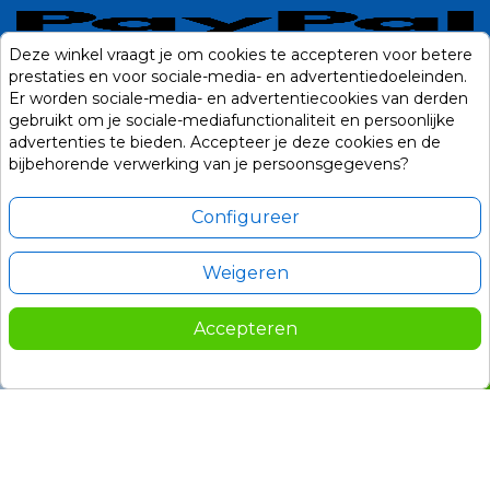
Deze winkel vraagt je om cookies te accepteren voor betere
prestaties en voor sociale-media- en advertentiedoeleinden.
Er worden sociale-media- en advertentiecookies van derden
gebruikt om je sociale-mediafunctionaliteit en persoonlijke
advertenties te bieden. Accepteer je deze cookies en de
bijbehorende verwerking van je persoonsgegevens?
Configureer
Weigeren
Alle prijzen zijn in Euro, inclusief BTW en andere heffingen en exclusief
eventuele verzendkosten.
Accepteren
© 2014-2026 Noviostores.nl. Alle rechten voorbehouden.
274,00
In winkelwagen

Update cookie voorkeuren