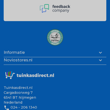

Informatie

Noviostores.nl
Tuinkasdirect.nl
Cargadoorweg 7
6541 BT Nijmegen
Nederland
phone
024 - 206 1340