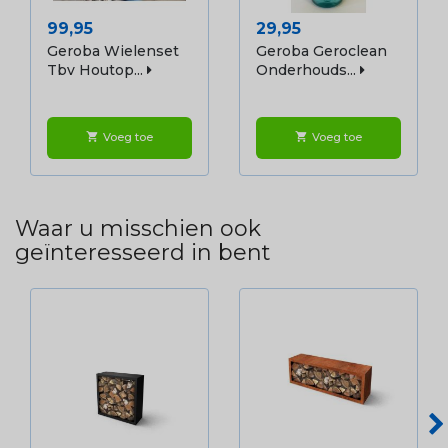
Prijs
Prijs
99,95
29,95
Geroba Wielenset
Geroba Geroclean
Tbv Houtop...
Onderhouds...
Voeg toe
Voeg toe
shopping_cart
shopping_cart
Waar u misschien ook
geïnteresseerd in bent