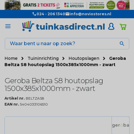
024 - 206 1340
info@noviostores.nl

Home
Tuininrichting
Houtopslagen
Geroba
Beltza S8 houtopslag 1500x385x1000mm - zwart
Geroba Beltza S8 houtopslag
1500x385x1000mm - zwart
Artikel nr.
BELTZAS8
EAN nr.
5404033106510