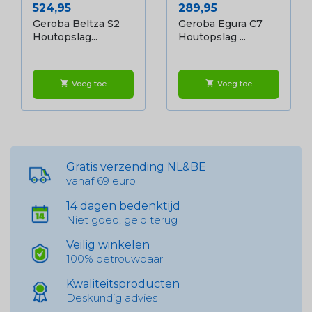
Prijs
Prijs
524,95
289,95
Geroba Beltza S2
Geroba Egura C7
Houtopslag...
Houtopslag ...
Voeg toe
Voeg toe
shopping_cart
shopping_cart
Gratis verzending NL&BE
vanaf 69 euro
14 dagen bedenktijd
Niet goed, geld terug
Veilig winkelen
100% betrouwbaar
Kwaliteitsproducten
Deskundig advies