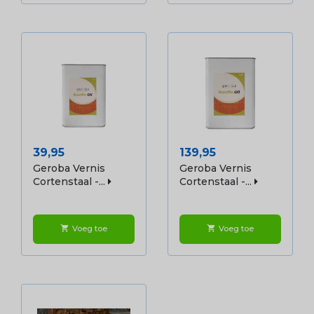
Prijs
Prijs
39,95
139,95
Geroba Vernis
Geroba Vernis
Cortenstaal -...
Cortenstaal -...
Voeg toe
Voeg toe
shopping_cart
shopping_cart