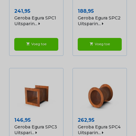
Prijs
Prijs
241,95
188,95
Geroba Egura SPC1
Geroba Egura SPC2
Uitsparin...
Uitsparin...
Voeg toe
Voeg toe
shopping_cart
shopping_cart
Prijs
Prijs
146,95
262,95
Geroba Egura SPC3
Geroba Egura SPC4
Uitspari...
Uitsparin...