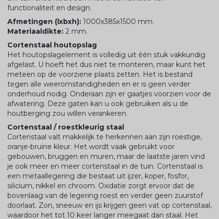
functionaliteit en design.
Afmetingen (lxbxh):
1000x385x1500 mm.
Materiaaldikte:
2 mm.
Cortenstaal houtopslag
Het houtopslagelement is volledig uit één stuk vakkundig
afgelast. U hoeft het dus niet te monteren, maar kunt het
meteen op de voorziene plaats zetten. Het is bestand
tegen alle weeromstandigheden en er is geen verder
onderhoud nodig. Onderaan zijn er gaatjes voorzien voor de
afwatering. Deze gaten kan u ook gebruiken als u de
houtberging zou willen verankeren.
Cortenstaal / roestkleurig staal
Cortenstaal valt makkelijk te herkennen aan zijn roestige,
oranje-bruine kleur. Het wordt vaak gebruikt voor
gebouwen, bruggen en muren, maar de laatste jaren vind
je ook meer en meer cortenstaal in de tuin. Cortenstaal is
een metaallegering die bestaat uit ijzer, koper, fosfor,
silicium, nikkel en chroom. Oxidatie zorgt ervoor dat de
bovenlaag van de legering roest en verder geen zuurstof
doorlaat. Zon, sneeuw en ijs krijgen geen vat op cortenstaal,
waardoor het tot 10 keer langer meegaat dan staal. Het