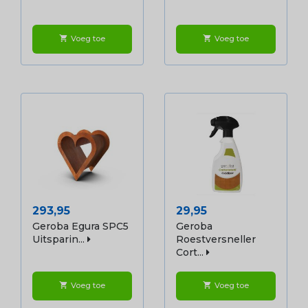
Voeg toe
Voeg toe
shopping_cart
shopping_cart
Prijs
Prijs
293,95
29,95
Geroba Egura SPC5
Geroba
Uitsparin...
Roestversneller
Cort...
Voeg toe
Voeg toe
shopping_cart
shopping_cart