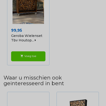
Prijs
99,95
Geroba Wielenset
Tbv Houtop...
Voeg toe
shopping_cart
Waar u misschien ook
geïnteresseerd in bent