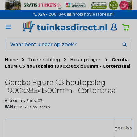
024 - 206 1340
info@noviostores.nl

Home
Tuininrichting
Houtopslagen
Geroba
Egura C3 houtopslag 1000x385x1500mm - Cortenstaal
Geroba Egura C3 houtopslag
1000x385x1500mm - Cortenstaal
Artikel nr.
EguraC3
EAN nr.
5404033107746