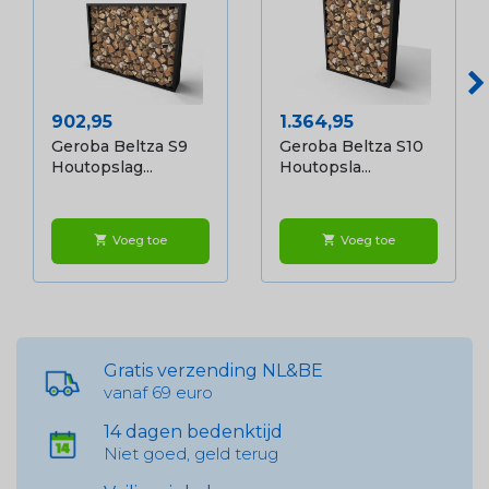
Prijs
Prijs
902,95
1.364,95
Geroba Beltza S9
Geroba Beltza S10
Houtopslag...
Houtopsla...
Voeg toe
Voeg toe
shopping_cart
shopping_cart
Gratis verzending NL&BE
vanaf 69 euro
14 dagen bedenktijd
Niet goed, geld terug