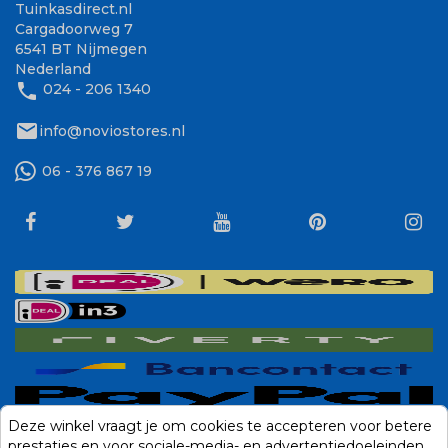
Tuinkasdirect.nl
Cargadoorweg 7
6541 BT Nijmegen
Nederland
phone
024 - 206 1340
mail
info@noviostores.nl
06 - 376 867 19
Deze winkel vraagt je om cookies te accepteren voor betere
prestaties en voor sociale-media- en advertentiedoeleinden.