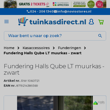
024 - 206 1340
info@noviostores.nl

Home
Kasaccessoires
Funderingen
Fundering Halls Qube LT muurkas - zwart
Fundering Halls Qube LT muurkas -
zwart
Artikel nr.
RW-1060721
EAN nr.
8719214389369