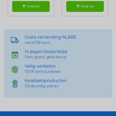
Voeg toe
Voeg toe
shopping_cart
shopping_cart
Gratis verzending NL&BE
vanaf 69 euro
14 dagen bedenktijd
Niet goed, geld terug
Veilig winkelen
100% betrouwbaar
Kwaliteitsproducten
Deskundig advies