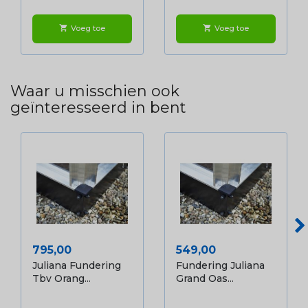
Voeg toe
Voeg toe
shopping_cart
shopping_cart
Waar u misschien ook
geïnteresseerd in bent
Prijs
Prijs
795,00
549,00
Juliana Fundering
Fundering Juliana
Tbv Orang...
Grand Oas...