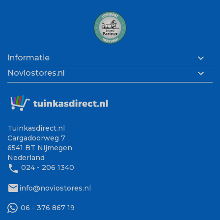

Informatie

Noviostores.nl
Tuinkasdirect.nl
Cargadoorweg 7
6541 BT Nijmegen
Nederland
phone
024 - 206 1340
mail
info@noviostores.nl
06 - 376 867 19