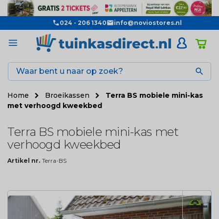
024 - 206 1340
info@noviostores.nl

Home
Broeikassen
Terra BS mobiele mini-kas
met verhoogd kweekbed
Terra BS mobiele mini-kas met
verhoogd kweekbed
Artikel nr.
Terra-BS