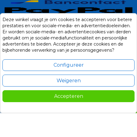
Deze winkel vraagt je om cookies te accepteren voor betere
prestaties en voor sociale-media- en advertentiedoeleinden.
Er worden sociale-media- en advertentiecookies van derden
gebruikt om je sociale-mediafunctionaliteit en persoonlijke
advertenties te bieden. Accepteer je deze cookies en de
bijbehorende verwerking van je persoonsgegevens?
Configureer
Weigeren
Alle prijzen zijn in Euro, inclusief BTW en andere heffingen en exclusief
eventuele verzendkosten.
Accepteren
© 2014-2026 Noviostores.nl. Alle rechten voorbehouden.
2.099,00
In winkelwagen

Update cookie voorkeuren