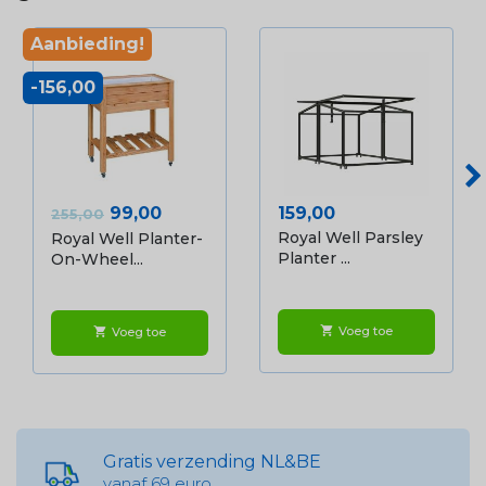
Aanbieding!
-156,00
Normale prijs
Prijs
Prijs
99,00
159,00
255,00
Royal Well Parsley
Royal Well Planter-
Planter ...
On-Wheel...
Voeg toe
shopping_cart
Voeg toe
shopping_cart
Gratis verzending NL&BE
vanaf 69 euro