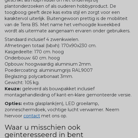
plantonderzoeken of als ouderen hobbyproduct. De
toogboog geeft deze kas extra stijl en zorgt voor een
karaktervol uiterlijk. Buitengewoon prettig is de mobiliteit
van de Terra BS. Met name het verhoogde kweekbed
wordt als uitermate aangenaam ervaren onder gebruikers.
Standaard inclusief 4 zwenkwielen.
Afmetingen totaal (lxbxh): 170x90x230 cm.
Kasgedeelte: 170 cm. hoog
Onderbouw: 60 cm. hoog
Opbouw: hoogwaardig aluminium 2mm.
Poedercoating: aluminiumgrijs RAL9007
Beglazing: polycarbonaat 3mm.
Gewicht: 105 kg.
Keuze:
geleverd als bouwpakket inclusief
montagehandleiding of kant-en-klare gemonteerde versie.
Opties:
extra glasplank(en), LED groeilamp,
zonneschermdoek, vochtige lucht verwarmer. Neem
hiervoor
contact
met ons op.
Waar u misschien ook
geïnteresseerd in bent