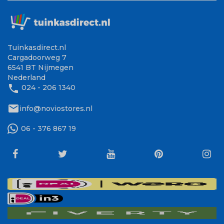
Tuinkasdirect.nl
Cargadoorweg 7
6541 BT Nijmegen
Nederland
phone
024 - 206 1340
mail
info@noviostores.nl
06 - 376 867 19