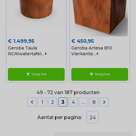
Prijs
Prijs
€ 1.499,95
€ 450,95
Geroba Taula
Geroba Artesa B10
RCA1watertafel...
Vierkante...
Voeg toe
Voeg toe
shopping_cart
shopping_cart
49 - 72 van 187 producten


1
2
3
4
…
8
Aantal per pagina:
24