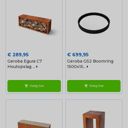
Prijs
Prijs
€ 289,95
€ 699,95
Geroba Egura C7
Geroba GS2 Boomring
Houtopslag ...
1500x15...
Voeg toe
Voeg toe
shopping_cart
shopping_cart