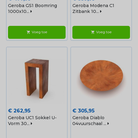
Geroba GS1 Boomring
Geroba Modena C1
1000x10...
Zitbank 10...
Voeg toe
Voeg toe
shopping_cart
shopping_cart
Prijs
Prijs
€ 262,95
€ 305,95
Geroba UC1 Sokkel U-
Geroba Diablo
Vorm 30...
04vuurschaal ...