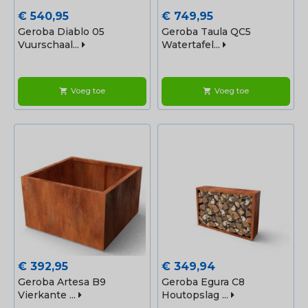
Prijs
Prijs
€ 540,95
€ 749,95
Geroba Diablo 05
Geroba Taula QC5
Vuurschaal...
Watertafel...
Voeg toe
Voeg toe
shopping_cart
shopping_cart
Prijs
Prijs
€ 392,95
€ 349,94
Geroba Artesa B9
Geroba Egura C8
Vierkante ...
Houtopslag ...