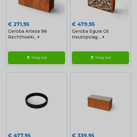
Prijs
Prijs
€ 271,95
€ 479,95
Geroba Artesa B6
Geroba Egura C6
Rechthoeki...
Houtopslag ...
Voeg toe
Voeg toe
shopping_cart
shopping_cart
Prijs
Prijs
€ 477,95
€ 339,95