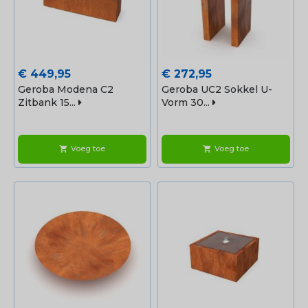
Prijs
Prijs
€ 449,95
€ 272,95
Geroba Modena C2
Geroba UC2 Sokkel U-
Zitbank 15...
Vorm 30...
Voeg toe
Voeg toe
shopping_cart
shopping_cart