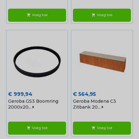
Voeg toe
Voeg toe
shopping_cart
shopping_cart
Prijs
Prijs
€ 999,94
€ 564,95
Geroba GS3 Boomring
Geroba Modena C3
2000x20...
Zitbank 20...
Voeg toe
Voeg toe
shopping_cart
shopping_cart