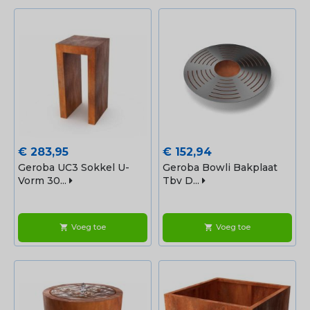
Prijs
Prijs
€ 283,95
€ 152,94
Geroba UC3 Sokkel U-
Geroba Bowli Bakplaat
Vorm 30...
Tbv D...
Voeg toe
Voeg toe
shopping_cart
shopping_cart