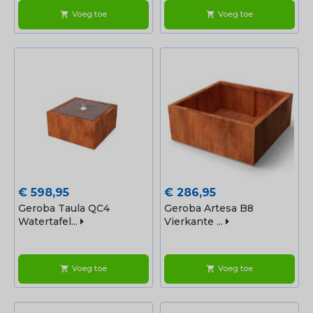
Voeg toe
Voeg toe
shopping_cart
shopping_cart
Prijs
Prijs
€ 598,95
€ 286,95
Geroba Taula QC4
Geroba Artesa B8
Watertafel...
Vierkante ...
Voeg toe
Voeg toe
shopping_cart
shopping_cart