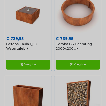
Prijs
Prijs
€ 739,95
€ 769,95
Geroba Taula QC3
Geroba G6 Boomring
Watertafel...
2000x200...
Voeg toe
Voeg toe
shopping_cart
shopping_cart