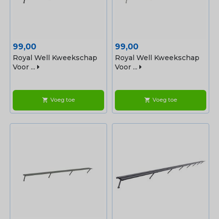
Prijs
Prijs
99,00
99,00
Royal Well Kweekschap
Royal Well Kweekschap
Voor ...
Voor ...
Voeg toe
Voeg toe
shopping_cart
shopping_cart