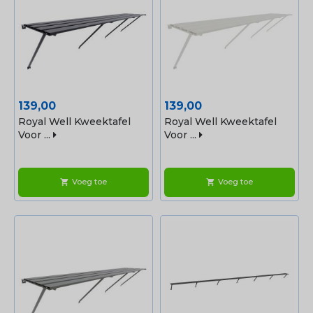
Prijs
Prijs
139,00
139,00
Royal Well Kweektafel
Royal Well Kweektafel
Voor ...
Voor ...
Voeg toe
Voeg toe
shopping_cart
shopping_cart