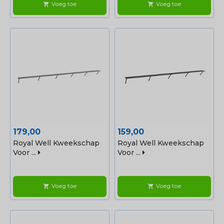
Voeg toe
Voeg toe
shopping_cart
shopping_cart
Prijs
Prijs
179,00
159,00
Royal Well Kweekschap
Royal Well Kweekschap
Voor ...
Voor ...
Voeg toe
Voeg toe
shopping_cart
shopping_cart