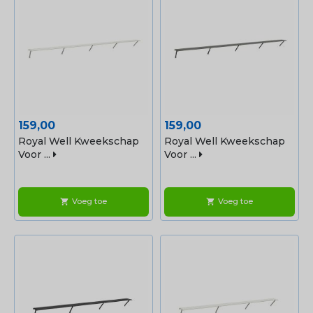
Prijs
Prijs
159,00
159,00
Royal Well Kweekschap
Royal Well Kweekschap
Voor ...
Voor ...
Voeg toe
Voeg toe
shopping_cart
shopping_cart