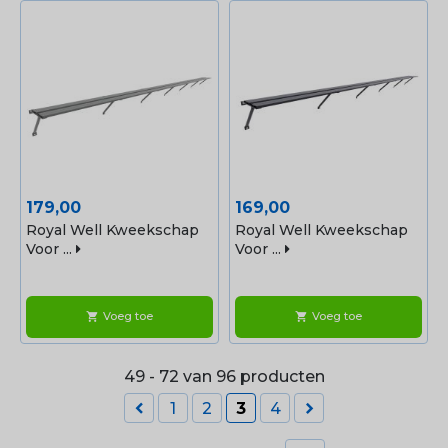
Prijs
Prijs
179,00
169,00
Royal Well Kweekschap
Royal Well Kweekschap
Voor ...
Voor ...
Voeg toe
Voeg toe
shopping_cart
shopping_cart
49 - 72 van 96 producten


1
2
3
4