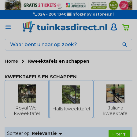
024 - 206 1340
info@noviostores.nl

Home
Kweektafels en schappen
KWEEKTAFELS EN SCHAPPEN
Royal Well
Juliana
Halls kweektafel
kweektafel
kweektafel

Sorteer op:
Relevantie
Filter