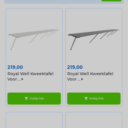
Prijs
Prijs
219,00
219,00
Royal Well Kweektafel
Royal Well Kweektafel
Voor ...
Voor ...
Voeg toe
Voeg toe
shopping_cart
shopping_cart