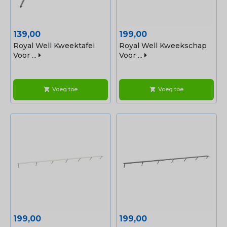
Prijs
Prijs
139,00
199,00
Royal Well Kweektafel
Royal Well Kweekschap
Voor ...
Voor ...
Voeg toe
Voeg toe
shopping_cart
shopping_cart
Prijs
Prijs
199,00
199,00