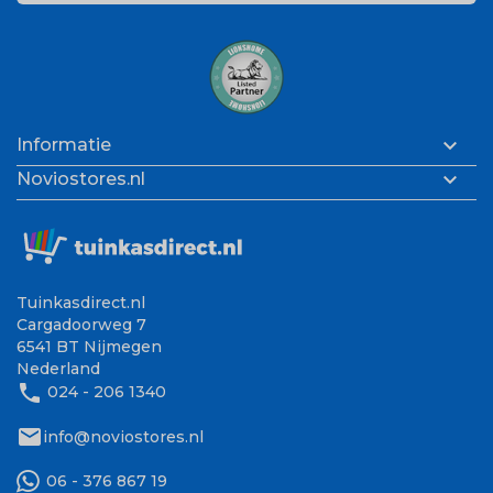

Informatie

Noviostores.nl
Tuinkasdirect.nl
Cargadoorweg 7
6541 BT Nijmegen
Nederland
phone
024 - 206 1340
mail
info@noviostores.nl
06 - 376 867 19