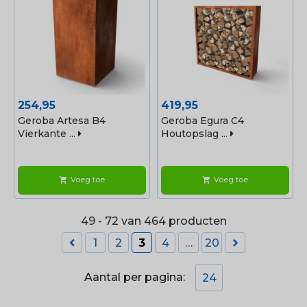
Prijs
Prijs
254,95
419,95
Geroba Artesa B4
Geroba Egura C4
Vierkante ...
Houtopslag ...
Voeg toe
Voeg toe
shopping_cart
shopping_cart
49 - 72 van 464 producten


1
2
3
4
…
20
Aantal per pagina:
24