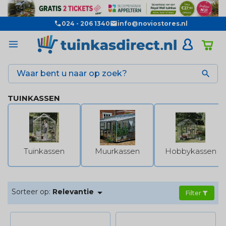
024 - 206 1340
info@noviostores.nl

TUINKASSEN
Tuinkassen
Muurkassen
Hobbykassen

Sorteer op:
Relevantie
Filter