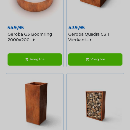
Prijs
Prijs
549,95
439,95
Geroba G3 Boomring
Geroba Quadra C3 1
2000x200...
Vierkant...
Voeg toe
Voeg toe
shopping_cart
shopping_cart