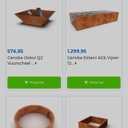
Prijs
Prijs
576,95
1.299,95
Geroba Oskol Q2
Geroba Estani AC6 Vijver
Vuurschaal ...
12...
Voeg toe
Voeg toe
shopping_cart
shopping_cart