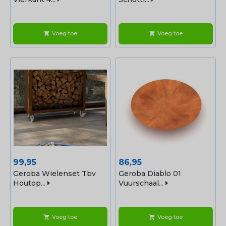
Voeg toe
Voeg toe
shopping_cart
shopping_cart
Prijs
Prijs
99,95
86,95
Geroba Wielenset Tbv
Geroba Diablo 01
Houtop...
Vuurschaal...
Voeg toe
Voeg toe
shopping_cart
shopping_cart