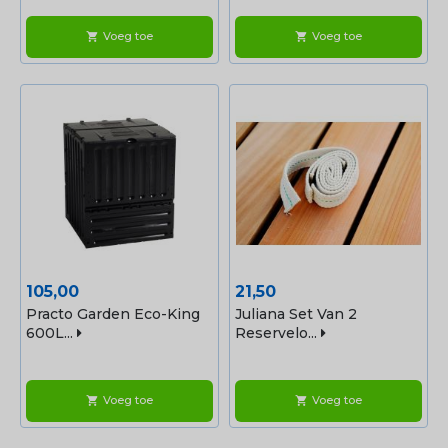
Voeg toe
Voeg toe
shopping_cart
shopping_cart
Prijs
Prijs
105,00
21,50
Practo Garden Eco-King
Juliana Set Van 2
600L...
Reservelo...
Voeg toe
Voeg toe
shopping_cart
shopping_cart