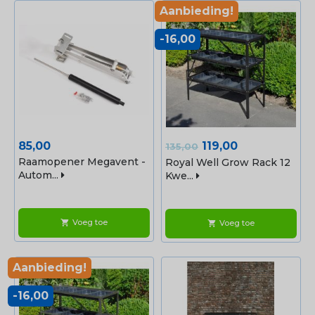
Aanbieding!
-16,00
Prijs
Normale
Prijs
85,00
119,00
135,00
prijs
Raamopener Megavent -
Royal Well Grow Rack 12
Autom...
Kwe...
Voeg toe
shopping_cart
Voeg toe
shopping_cart
Aanbieding!
-16,00