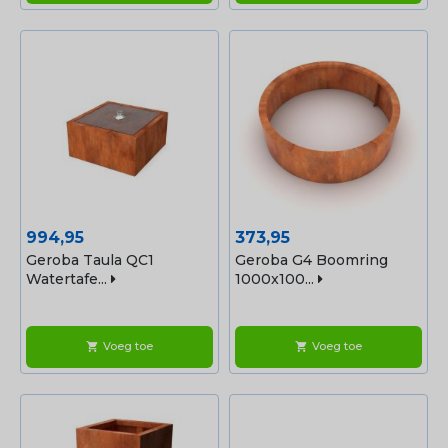
Prijs
Prijs
994,95
373,95
Geroba Taula QC1
Geroba G4 Boomring
Watertafe...
1000x100...
Voeg toe
Voeg toe
shopping_cart
shopping_cart