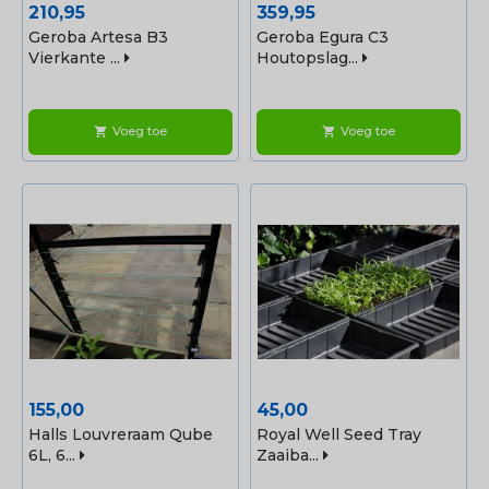
Prijs
Prijs
210,95
359,95
Geroba Artesa B3
Geroba Egura C3
Vierkante ...
Houtopslag...
Voeg toe
Voeg toe
shopping_cart
shopping_cart
Prijs
Prijs
155,00
45,00
Halls Louvreraam Qube
Royal Well Seed Tray
6L, 6...
Zaaiba...