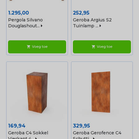
Prijs
Prijs
1.295,00
252,95
Pergola Silvano
Geroba Argius S2
Douglashout...
Tuinlamp ...
Voeg toe
Voeg toe
shopping_cart
shopping_cart
Prijs
Prijs
169,94
329,95
Geroba C4 Sokkel
Geroba Gerofence C4
Vierkant 4...
Schutti...